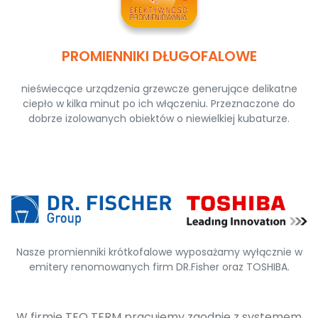
PROMIENNIKI DŁUGOFALOWE
nieświecące urządzenia grzewcze generujące delikatne
ciepło w kilka minut po ich włączeniu. Przeznaczone do
dobrze izolowanych obiektów o niewielkiej kubaturze.
Nasze promienniki krótkofalowe wyposażamy wyłącznie w
emitery renomowanych firm DR.Fisher oraz TOSHIBA.
W firmie TEO TERM pracujemy zgodnie z systemem