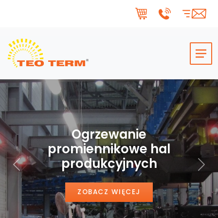
Skip to main content
Ogrzewanie
promiennikowe hal
produkcyjnych
Poprzedni
Nas
ZOBACZ WIĘCEJ