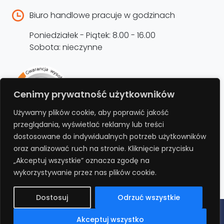
Biuro handlowe pracuje w godzinach
Poniedziałek - Piątek: 8.00 - 16.00
Sobota: nieczynne
Rejestracja produktu –
Cenimy prywatność użytkowników
przedłużenie gwarancji
Używamy plików cookie, aby poprawić jakość
przeglądania, wyświetlać reklamy lub treści
Bezpłatnie przedłuż gwarancję o kolejne 12
dostosowane do indywidualnych potrzeb użytkowników
miesięcy rejestrując produkt na stronie.
oraz analizować ruch na stronie. Kliknięcie przycisku
„Akceptuj wszystkie” oznacza zgodę na
REJESTRUJ
wykorzystywanie przez nas plików cookie.
Dostosuj
Odrzuć wszystkie
Polityka prywatności
Regulamin
Polityka cookies
RODO
Akceptuj wszystko