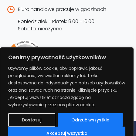
Biuro handlowe pracuje w godzinach
Poniedziałek - Piątek: 8.00 - 16.00
Sobota: nieczynne
Rejestracja produktu –
Cenimy prywatność użytkowników
przedłużenie gwarancji
Używamy plików cookie, aby poprawić jakość
przeglądania, wyświetlać reklamy lub treści
Bezpłatnie przedłuż gwarancję o kolejne 12
dostosowane do indywidualnych potrzeb użytkowników
miesięcy rejestrując produkt na stronie.
oraz analizować ruch na stronie. Kliknięcie przycisku
„Akceptuj wszystkie” oznacza zgodę na
REJESTRUJ
wykorzystywanie przez nas plików cookie.
Dostosuj
Odrzuć wszystkie
Polityka prywatności
Regulamin
Polityka cookies
RODO
Akceptuj wszystko