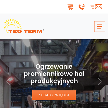
Skip to main content
Ogrzewanie
promiennikowe hal
produkcyjnych
Poprzedni
Nas
ZOBACZ WIĘCEJ