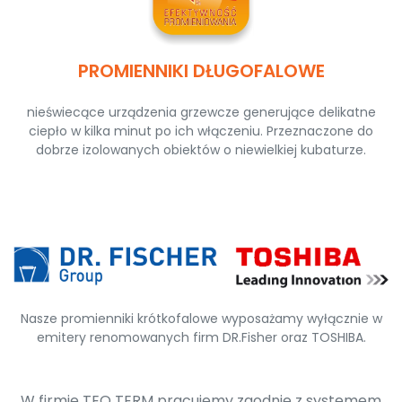
PROMIENNIKI DŁUGOFALOWE
nieświecące urządzenia grzewcze generujące delikatne
ciepło w kilka minut po ich włączeniu. Przeznaczone do
dobrze izolowanych obiektów o niewielkiej kubaturze.
Nasze promienniki krótkofalowe wyposażamy wyłącznie w
emitery renomowanych firm DR.Fisher oraz TOSHIBA.
W firmie TEO TERM pracujemy zgodnie z systemem