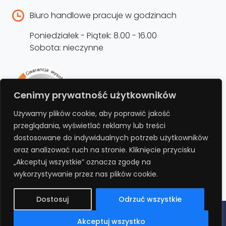
Biuro handlowe pracuje w godzinach
Poniedziałek - Piątek: 8.00 - 16.00
Sobota: nieczynne
Rejestracja produktu –
Cenimy prywatność użytkowników
przedłużenie gwarancji
Używamy plików cookie, aby poprawić jakość
przeglądania, wyświetlać reklamy lub treści
Bezpłatnie przedłuż gwarancję o kolejne 12
dostosowane do indywidualnych potrzeb użytkowników
miesięcy rejestrując produkt na stronie.
oraz analizować ruch na stronie. Kliknięcie przycisku
„Akceptuj wszystkie” oznacza zgodę na
REJESTRUJ
wykorzystywanie przez nas plików cookie.
Dostosuj
Odrzuć wszystkie
Polityka prywatności
Regulamin
Polityka cookies
RODO
Akceptuj wszystko