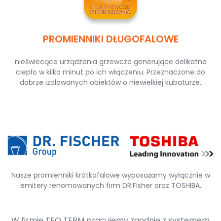
PROMIENNIKI DŁUGOFALOWE
nieświecące urządzenia grzewcze generujące delikatne
ciepło w kilka minut po ich włączeniu. Przeznaczone do
dobrze izolowanych obiektów o niewielkiej kubaturze.
Nasze promienniki krótkofalowe wyposażamy wyłącznie w
emitery renomowanych firm DR.Fisher oraz TOSHIBA.
W firmie TEO TERM pracujemy zgodnie z systemem