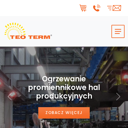
Skip to main content
Ogrzewanie
promiennikowe hal
produkcyjnych
Poprzedni
Nas
ZOBACZ WIĘCEJ