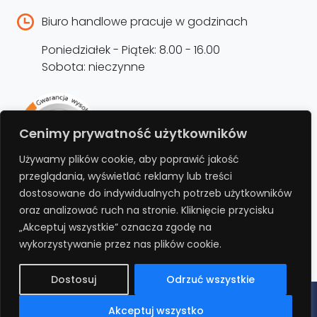
Biuro handlowe pracuje w godzinach
Poniedziałek - Piątek: 8.00 - 16.00
Sobota: nieczynne
Rejestracja produktu –
Cenimy prywatność użytkowników
przedłużenie gwarancji
Używamy plików cookie, aby poprawić jakość
przeglądania, wyświetlać reklamy lub treści
Bezpłatnie przedłuż gwarancję o kolejne 12
dostosowane do indywidualnych potrzeb użytkowników
miesięcy rejestrując produkt na stronie.
oraz analizować ruch na stronie. Kliknięcie przycisku
„Akceptuj wszystkie” oznacza zgodę na
REJESTRUJ
wykorzystywanie przez nas plików cookie.
Dostosuj
Odrzuć wszystkie
Polityka prywatności
Regulamin
Polityka cookies
RODO
Akceptuj wszystko