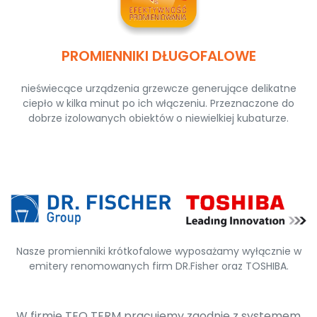
PROMIENNIKI DŁUGOFALOWE
nieświecące urządzenia grzewcze generujące delikatne
ciepło w kilka minut po ich włączeniu. Przeznaczone do
dobrze izolowanych obiektów o niewielkiej kubaturze.
Nasze promienniki krótkofalowe wyposażamy wyłącznie w
emitery renomowanych firm DR.Fisher oraz TOSHIBA.
W firmie TEO TERM pracujemy zgodnie z systemem