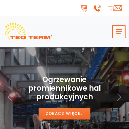
Skip to main content
Ogrzewanie
promiennikowe hal
produkcyjnych
Poprzedni
Nas
ZOBACZ WIĘCEJ