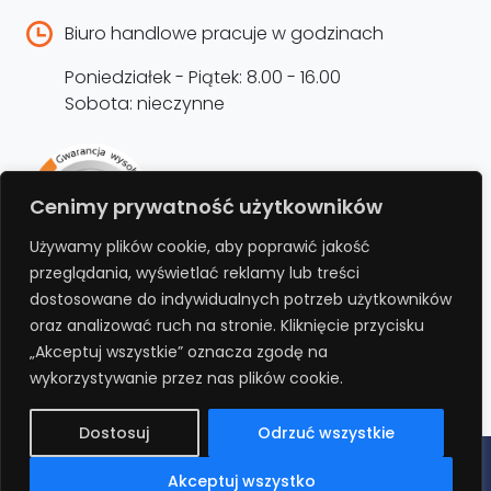
Biuro handlowe pracuje w godzinach
Poniedziałek - Piątek: 8.00 - 16.00
Sobota: nieczynne
Rejestracja produktu –
Cenimy prywatność użytkowników
przedłużenie gwarancji
Używamy plików cookie, aby poprawić jakość
przeglądania, wyświetlać reklamy lub treści
Bezpłatnie przedłuż gwarancję o kolejne 12
dostosowane do indywidualnych potrzeb użytkowników
miesięcy rejestrując produkt na stronie.
oraz analizować ruch na stronie. Kliknięcie przycisku
„Akceptuj wszystkie” oznacza zgodę na
REJESTRUJ
wykorzystywanie przez nas plików cookie.
Dostosuj
Odrzuć wszystkie
Polityka prywatności
Regulamin
Polityka cookies
RODO
Akceptuj wszystko