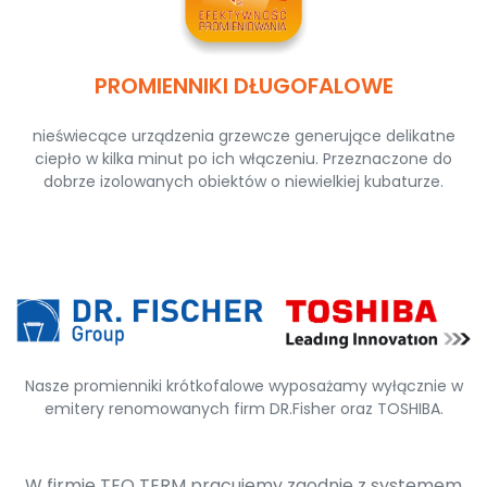
PROMIENNIKI DŁUGOFALOWE
nieświecące urządzenia grzewcze generujące delikatne
ciepło w kilka minut po ich włączeniu. Przeznaczone do
dobrze izolowanych obiektów o niewielkiej kubaturze.
Nasze promienniki krótkofalowe wyposażamy wyłącznie w
emitery renomowanych firm DR.Fisher oraz TOSHIBA.
W firmie TEO TERM pracujemy zgodnie z systemem