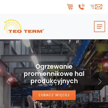
Skip to main content
Ogrzewanie
promiennikowe hal
produkcyjnych
Poprzedni
Nas
ZOBACZ WIĘCEJ