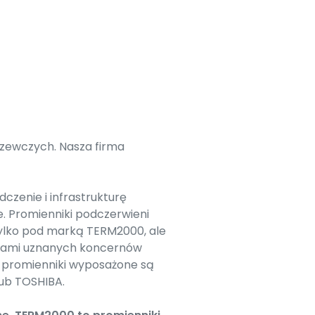
zewczych. Nasza firma
zenie i infrastrukturę
. Promienniki podczerwieni
ylko pod marką TERM2000, ale
arkami uznanych koncernów
ę promienniki wyposażone są
lub TOSHIBA.