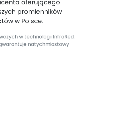
ucenta oferującego
szych promienników
tów w Polsce.
czych w technologii InfraRed.
 gwarantuje natychmiastowy