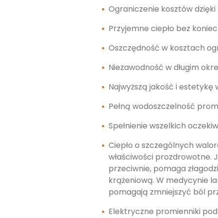
▪
Ograniczenie kosztów dzięki
▪
Przyjemne ciepło bez koniec
▪
Oszczędność w kosztach og
▪
Niezawodność w długim okres
▪
Najwyższą jakość i estetykę
▪
Pełną wodoszczelność promie
▪
Spełnienie wszelkich oczekiw
▪
Ciepło o szczególnych walo
właściwości prozdrowotne. Je
przeciwnie, pomaga złagodzi
krążeniową. W medycynie la
pomagają zmniejszyć ból pr
▪
Elektryczne promienniki pod