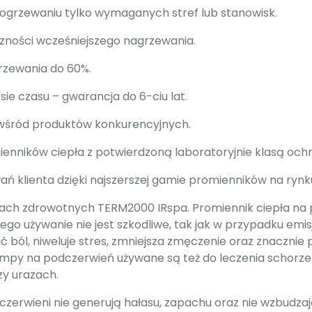
 ogrzewaniu tylko wymaganych stref lub stanowisk.
zności wcześniejszego nagrzewania.
rzewania do 60%.
ie czasu – gwarancja do 6-ciu lat.
 wśród produktów konkurencyjnych.
nników ciepła z potwierdzoną laboratoryjnie klasą ochro
ań klienta dzięki najszerszej gamie promienników na rynk
rach zdrowotnych TERM2000 IRspa. Promiennik ciepła na
go używanie nie jest szkodliwe, tak jak w przypadku emisj
ć ból, niweluje stres, zmniejsza zmęczenie oraz znaczni
mpy na podczerwień używane są też do leczenia schorz
zy urazach.
czerwieni nie generują hałasu, zapachu oraz nie wzbudza