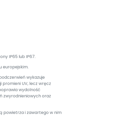
ny IP65 lub IP67.
u europejskim.
 podczerwień wykazuje
i promieni UV, lecz wręcz
e poprawia wydolność
eń zwyrodnieniowych oraz
ją powietrza i zawartego w nim