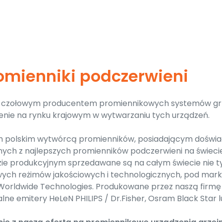
romienniki podczerwieni
st czołowym producentem promiennikowych systemów gr
enie na rynku krajowym w wytwarzaniu tych urządzeń.
 polskim wytwórcą promienników, posiadającym doświadc
nych z najlepszych promienników podczerwieni na świecie
ie produkcyjnym sprzedawane są na całym świecie nie t
urowych reżimów jakościowych i technologicznych, pod m
 Worldwide Technologies. Produkowane przez naszą firm
lne emitery HeLeN PHILIPS / Dr.Fisher, Osram Black Star 