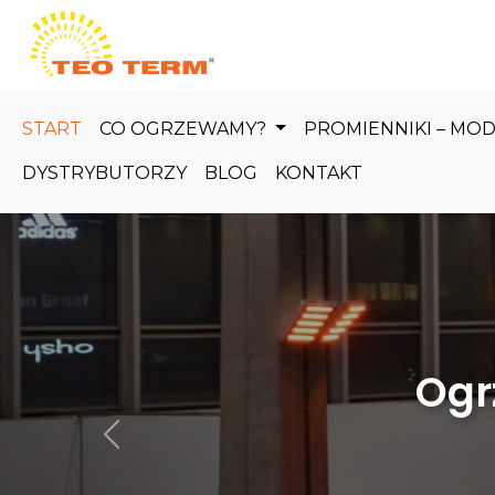
Skip to main content
START
CO OGRZEWAMY?
PROMIENNIKI – MO
DYSTRYBUTORZY
BLOG
KONTAKT
Ogrzewanie
Poprzedni