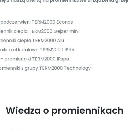
ę z naszą ofertą na promiennikowe urządzenia grzejn
i podczerwieni TERM2000 Econos
ennik ciepła TERM2000 Gejzer mini
ienniki ciepła TERM2000 Alu
niki krótkofalowe TERM2000 IP65
i – promienniki TERM2000 IRspa
omienniki z grupy TERM2000 Technology
Wiedza o promiennikach