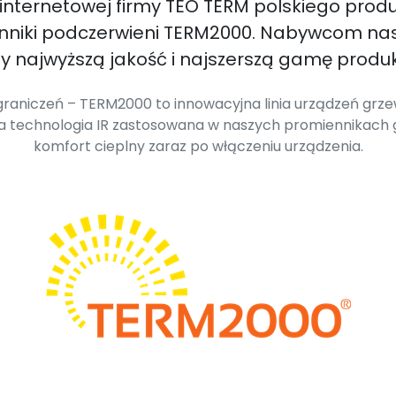
 internetowej firmy TEO TERM polskiego prod
enniki podczerwieni TERM2000. Nabywcom na
 najwyższą jakość i najszerszą gamę produk
raniczeń – TERM2000 to innowacyjna linia urządzeń grzew
wa technologia IR zastosowana w naszych promiennikach
komfort cieplny zaraz po włączeniu urządzenia.