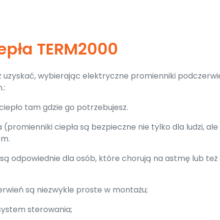
iepła TERM2000
sz uzyskać, wybierając elektryczne promienniki podczerwi
.:
iepło tam gdzie go potrzebujesz.
promienniki ciepła są bezpieczne nie tylko dla ludzi, ale 
em.
są odpowiednie dla osób, które chorują na astmę lub też 
erwień są niezwykle proste w montażu;
 system sterowania;