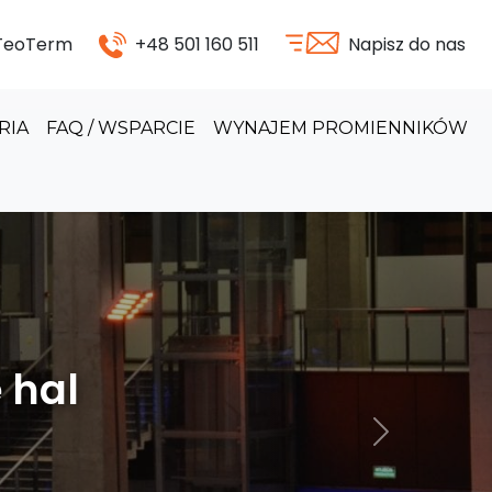
 TeoTerm
+48 501 160 511
Napisz do nas
RIA
FAQ / WSPARCIE
WYNAJEM PROMIENNIKÓW
odukcyjnych
Następny