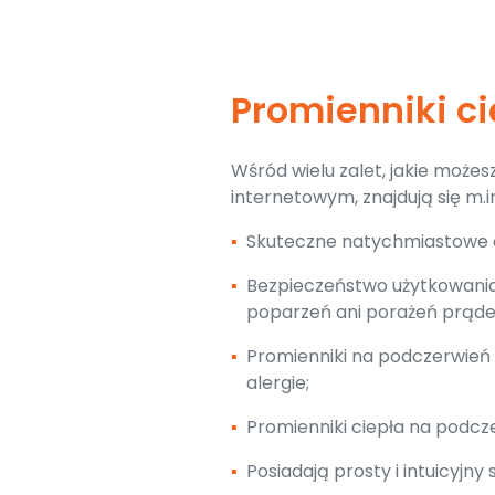
Promienniki c
Wśród wielu zalet, jakie może
internetowym, znajdują się m.in
▪
Skuteczne natychmiastowe c
▪
Bezpieczeństwo użytkowania (
poparzeń ani porażeń prąd
▪
Promienniki na podczerwień 
alergie;
▪
Promienniki ciepła na podcz
▪
Posiadają prosty i intuicyjny