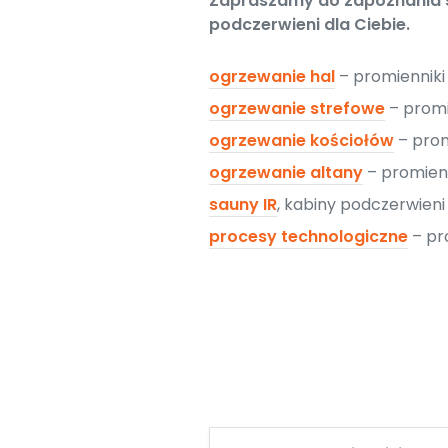
Zapraszamy do zapoznania si
podczerwieni dla Ciebie.
ogrzewanie hal
– promiennik
ogrzewanie strefowe
– promi
ogrzewanie kościołów
– prom
ogrzewanie altany
– promien
sauny IR
, kabiny podczerwien
procesy technologiczne
– pr