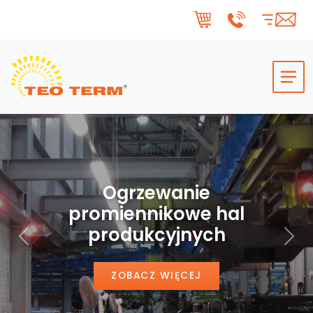
Skip to main content
Ogrzewanie
promiennikowe hal
produkcyjnych
Poprzedni
Nas
ZOBACZ WIĘCEJ