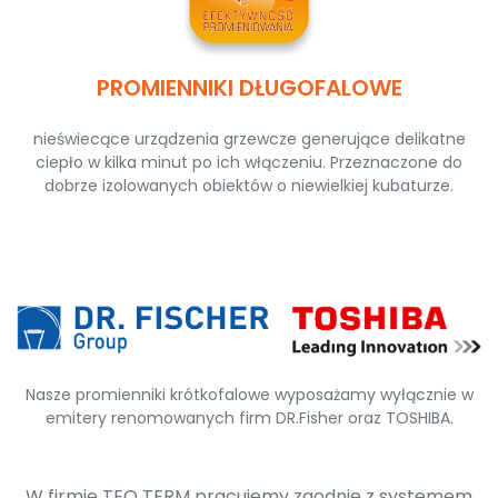
PROMIENNIKI DŁUGOFALOWE
nieświecące urządzenia grzewcze generujące delikatne
ciepło w kilka minut po ich włączeniu. Przeznaczone do
dobrze izolowanych obiektów o niewielkiej kubaturze.
Nasze promienniki krótkofalowe wyposażamy wyłącznie w
emitery renomowanych firm DR.Fisher oraz TOSHIBA.
W firmie TEO TERM pracujemy zgodnie z systemem