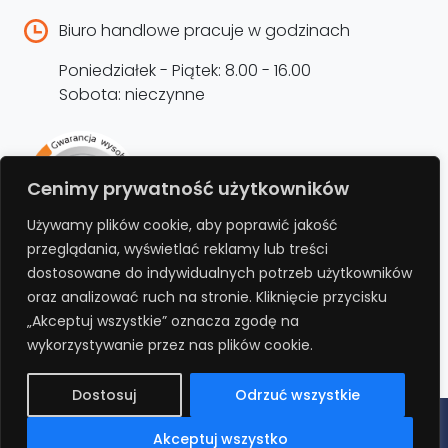
Biuro handlowe pracuje w godzinach
Poniedziałek - Piątek: 8.00 - 16.00
Sobota: nieczynne
Rejestracja produktu –
Cenimy prywatność użytkowników
przedłużenie gwarancji
Używamy plików cookie, aby poprawić jakość
przeglądania, wyświetlać reklamy lub treści
Bezpłatnie przedłuż gwarancję o kolejne 12
dostosowane do indywidualnych potrzeb użytkowników
miesięcy rejestrując produkt na stronie.
oraz analizować ruch na stronie. Kliknięcie przycisku
„Akceptuj wszystkie” oznacza zgodę na
REJESTRUJ
wykorzystywanie przez nas plików cookie.
Dostosuj
Odrzuć wszystkie
Polityka prywatności
Regulamin
Polityka cookies
RODO
Akceptuj wszystko