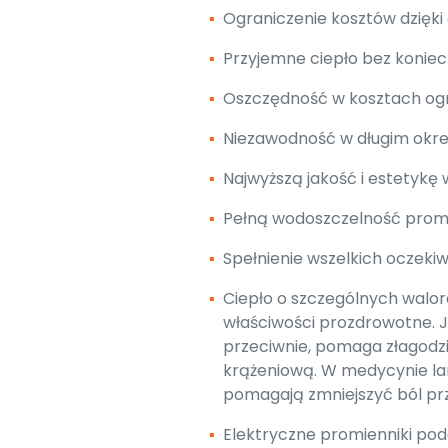
▪
Ograniczenie kosztów dzięki
▪
Przyjemne ciepło bez koniec
▪
Oszczędność w kosztach og
▪
Niezawodność w długim okres
▪
Najwyższą jakość i estetykę
▪
Pełną wodoszczelność promie
▪
Spełnienie wszelkich oczekiw
▪
Ciepło o szczególnych walo
właściwości prozdrowotne. Je
przeciwnie, pomaga złagodzi
krążeniową. W medycynie la
pomagają zmniejszyć ból pr
▪
Elektryczne promienniki pod