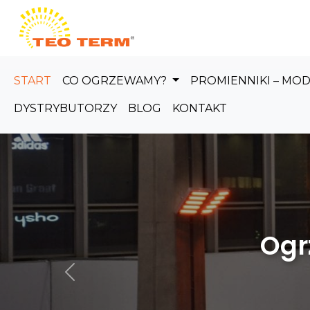
Skip to main content
START
CO OGRZEWAMY?
PROMIENNIKI – MO
DYSTRYBUTORZY
BLOG
KONTAKT
Ogrzewanie
Poprzedni