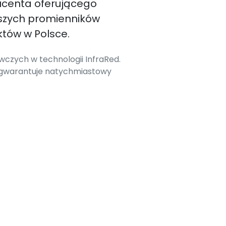
ucenta oferującego
szych promienników
tów w Polsce.
czych w technologii InfraRed.
 gwarantuje natychmiastowy