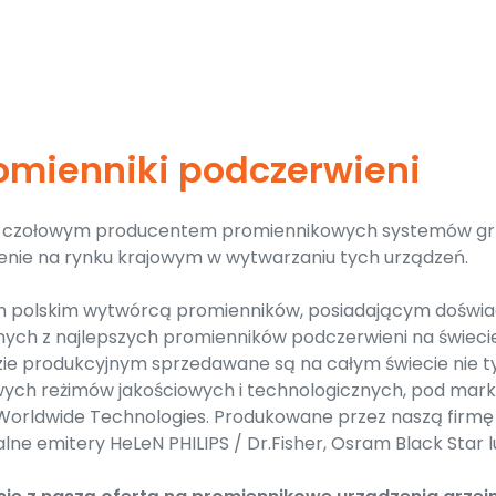
romienniki podczerwieni
st czołowym producentem promiennikowych systemów gr
enie na rynku krajowym w wytwarzaniu tych urządzeń.
 polskim wytwórcą promienników, posiadającym doświadc
nych z najlepszych promienników podczerwieni na świecie
ie produkcyjnym sprzedawane są na całym świecie nie t
urowych reżimów jakościowych i technologicznych, pod m
 Worldwide Technologies. Produkowane przez naszą firm
lne emitery HeLeN PHILIPS / Dr.Fisher, Osram Black Star 