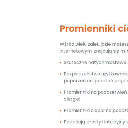
Promienniki c
Wśród wielu zalet, jakie może
internetowym, znajdują się m.in
▪
Skuteczne natychmiastowe c
▪
Bezpieczeństwo użytkowania (
poparzeń ani porażeń prąd
▪
Promienniki na podczerwień 
alergie;
▪
Promienniki ciepła na podcz
▪
Posiadają prosty i intuicyjny