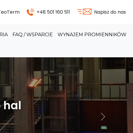
 TeoTerm
+48 501 160 511
Napisz do nas
RIA
FAQ / WSPARCIE
WYNAJEM PROMIENNIKÓW
odukcyjnych
Następny