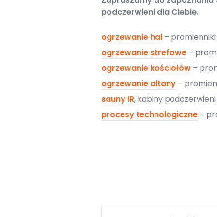
Zapraszamy do zapoznania si
podczerwieni dla Ciebie.
ogrzewanie hal
– promiennik
ogrzewanie strefowe
– promi
ogrzewanie kościołów
– prom
ogrzewanie altany
– promien
sauny IR
, kabiny podczerwien
procesy technologiczne
– pr