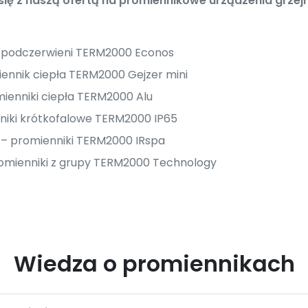
ę z naszą ofertą na promiennikowe urządzenia grzejn
i podczerwieni TERM2000 Econos
ennik ciepła TERM2000 Gejzer mini
ienniki ciepła TERM2000 Alu
niki krótkofalowe TERM2000 IP65
i – promienniki TERM2000 IRspa
omienniki z grupy TERM2000 Technology
Wiedza o promiennikach