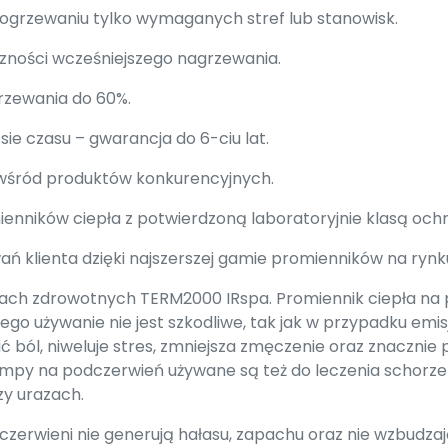
 ogrzewaniu tylko wymaganych stref lub stanowisk.
zności wcześniejszego nagrzewania.
rzewania do 60%.
ie czasu – gwarancja do 6-ciu lat.
 wśród produktów konkurencyjnych.
nników ciepła z potwierdzoną laboratoryjnie klasą ochro
ań klienta dzięki najszerszej gamie promienników na rynk
rach zdrowotnych TERM2000 IRspa. Promiennik ciepła na
go używanie nie jest szkodliwe, tak jak w przypadku emisj
ć ból, niweluje stres, zmniejsza zmęczenie oraz znaczni
mpy na podczerwień używane są też do leczenia schorz
zy urazach.
czerwieni nie generują hałasu, zapachu oraz nie wzbudza