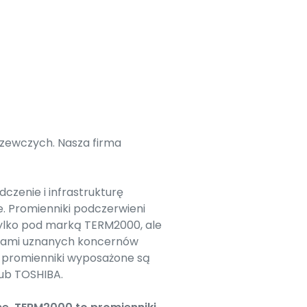
zewczych. Nasza firma
zenie i infrastrukturę
. Promienniki podczerwieni
ylko pod marką TERM2000, ale
arkami uznanych koncernów
ę promienniki wyposażone są
lub TOSHIBA.