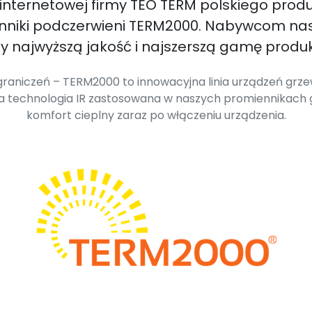
 internetowej firmy TEO TERM polskiego prod
enniki podczerwieni TERM2000. Nabywcom na
 najwyższą jakość i najszerszą gamę produk
raniczeń – TERM2000 to innowacyjna linia urządzeń grzew
wa technologia IR zastosowana w naszych promiennikach
komfort cieplny zaraz po włączeniu urządzenia.