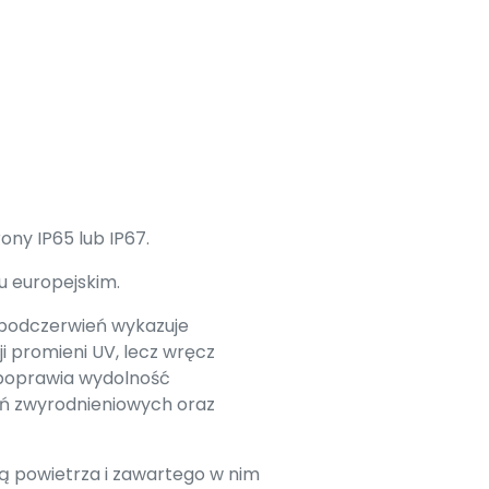
ny IP65 lub IP67.
u europejskim.
 podczerwień wykazuje
i promieni UV, lecz wręcz
e poprawia wydolność
eń zwyrodnieniowych oraz
ją powietrza i zawartego w nim