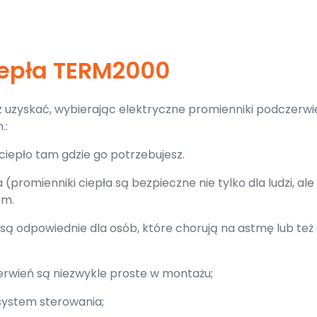
iepła TERM2000
sz uzyskać, wybierając elektryczne promienniki podczerwi
.:
iepło tam gdzie go potrzebujesz.
promienniki ciepła są bezpieczne nie tylko dla ludzi, ale 
em.
są odpowiednie dla osób, które chorują na astmę lub też 
erwień są niezwykle proste w montażu;
 system sterowania;