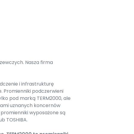
zewczych. Nasza firma
zenie i infrastrukturę
. Promienniki podczerwieni
ylko pod marką TERM2000, ale
arkami uznanych koncernów
ę promienniki wyposażone są
lub TOSHIBA.