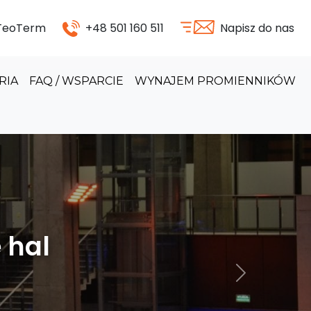
 TeoTerm
+48 501 160 511
Napisz do nas
RIA
FAQ / WSPARCIE
WYNAJEM PROMIENNIKÓW
odukcyjnych
Następny