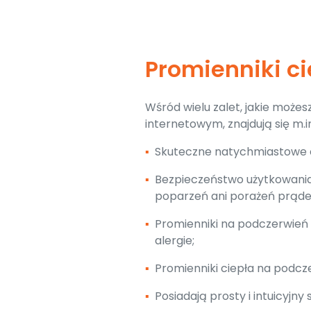
Promienniki c
Wśród wielu zalet, jakie może
internetowym, znajdują się m.in
▪
Skuteczne natychmiastowe c
▪
Bezpieczeństwo użytkowania (
poparzeń ani porażeń prąd
▪
Promienniki na podczerwień 
alergie;
▪
Promienniki ciepła na podcz
▪
Posiadają prosty i intuicyjny