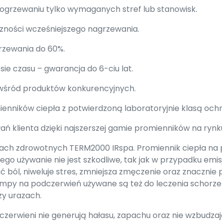
 ogrzewaniu tylko wymaganych stref lub stanowisk.
zności wcześniejszego nagrzewania.
rzewania do 60%.
ie czasu – gwarancja do 6-ciu lat.
 wśród produktów konkurencyjnych.
nników ciepła z potwierdzoną laboratoryjnie klasą ochro
ań klienta dzięki najszerszej gamie promienników na rynk
rach zdrowotnych TERM2000 IRspa. Promiennik ciepła na
go używanie nie jest szkodliwe, tak jak w przypadku emisj
ć ból, niweluje stres, zmniejsza zmęczenie oraz znaczni
mpy na podczerwień używane są też do leczenia schorz
zy urazach.
czerwieni nie generują hałasu, zapachu oraz nie wzbudza