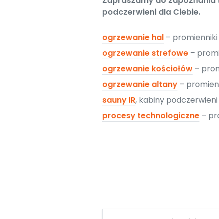
Zapraszamy do zapoznania si
podczerwieni dla Ciebie.
ogrzewanie hal
– promiennik
ogrzewanie strefowe
– promi
ogrzewanie kościołów
– prom
ogrzewanie altany
– promien
sauny IR
, kabiny podczerwien
procesy technologiczne
– pr