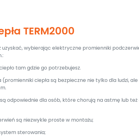
iepła TERM2000
sz uzyskać, wybierając elektryczne promienniki podczerwi
.:
iepło tam gdzie go potrzebujesz.
promienniki ciepła są bezpieczne nie tylko dla ludzi, ale 
em.
są odpowiednie dla osób, które chorują na astmę lub też 
erwień są niezwykle proste w montażu;
 system sterowania;