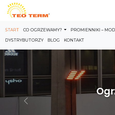
Skip to main content
START
CO OGRZEWAMY?
PROMIENNIKI – MO
DYSTRYBUTORZY
BLOG
KONTAKT
Ogrzewanie
Poprzedni