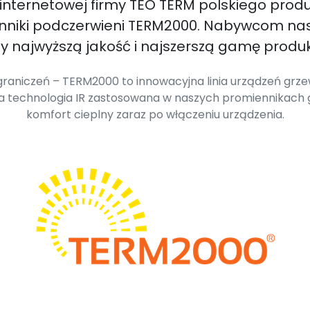
 internetowej firmy TEO TERM polskiego prod
enniki podczerwieni TERM2000. Nabywcom na
 najwyższą jakość i najszerszą gamę produk
raniczeń – TERM2000 to innowacyjna linia urządzeń grzew
wa technologia IR zastosowana w naszych promiennikach
komfort cieplny zaraz po włączeniu urządzenia.