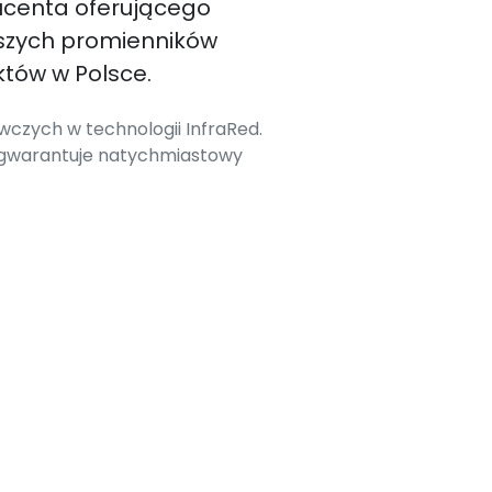
ucenta oferującego
szych promienników
tów w Polsce.
czych w technologii InfraRed.
 gwarantuje natychmiastowy