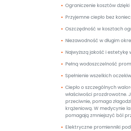
▪
Ograniczenie kosztów dzięki
▪
Przyjemne ciepło bez koniec
▪
Oszczędność w kosztach og
▪
Niezawodność w długim okres
▪
Najwyższą jakość i estetykę
▪
Pełną wodoszczelność promie
▪
Spełnienie wszelkich oczekiw
▪
Ciepło o szczególnych walo
właściwości prozdrowotne. Je
przeciwnie, pomaga złagodzi
krążeniową. W medycynie la
pomagają zmniejszyć ból pr
▪
Elektryczne promienniki pod