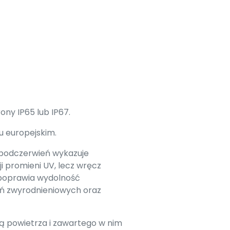
ny IP65 lub IP67.
u europejskim.
 podczerwień wykazuje
i promieni UV, lecz wręcz
e poprawia wydolność
eń zwyrodnieniowych oraz
ją powietrza i zawartego w nim