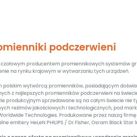
romienniki podczerwieni
st czołowym producentem promiennikowych systemów gr
enie na rynku krajowym w wytwarzaniu tych urządzeń.
 polskim wytwórcą promienników, posiadającym doświadc
nych z najlepszych promienników podczerwieni na świecie
ie produkcyjnym sprzedawane są na całym świecie nie t
urowych reżimów jakościowych i technologicznych, pod m
 Worldwide Technologies. Produkowane przez naszą firm
lne emitery HeLeN PHILIPS / Dr.Fisher, Osram Black Star 