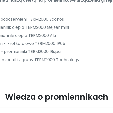
ę z naszą ofertą na promiennikowe urządzenia grzejn
i podczerwieni TERM2000 Econos
ennik ciepła TERM2000 Gejzer mini
ienniki ciepła TERM2000 Alu
niki krótkofalowe TERM2000 IP65
i – promienniki TERM2000 IRspa
omienniki z grupy TERM2000 Technology
Wiedza o promiennikach