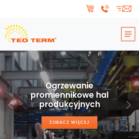
Skip to main content
Ogrzewanie
promiennikowe hal
produkcyjnych
Poprzedni
Nas
ZOBACZ WIĘCEJ