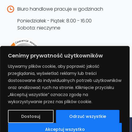
Biuro handlowe pracuje w godzinach
Poniedziałek - Piątek: 8.00 - 16.00
Sobota: nieczynne
Rejestracja produktu –
Cenimy prywatność użytkowników
przedłużenie gwarancji
Używamy plików cookie, aby poprawić jakość
przeglądania, wyświetlać reklamy lub treści
Bezpłatnie przedłuż gwarancję o kolejne 12
dostosowane do indywidualnych potrzeb użytkowników
miesięcy rejestrując produkt na stronie.
oraz analizować ruch na stronie. Kliknięcie przycisku
„Akceptuj wszystkie” oznacza zgodę na
REJESTRUJ
wykorzystywanie przez nas plików cookie.
Dostosuj
Odrzuć wszystkie
Polityka prywatności
Regulamin
Polityka cookies
RODO
Akceptuj wszystko