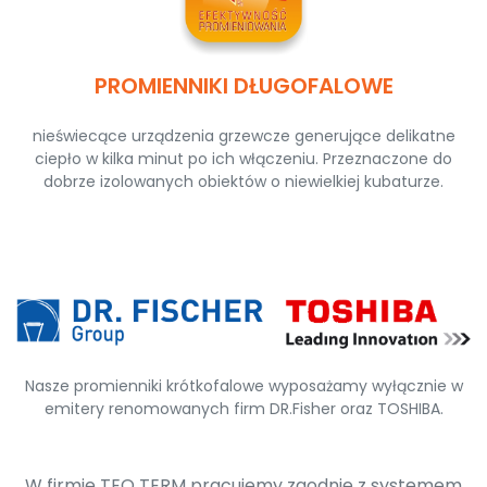
PROMIENNIKI DŁUGOFALOWE
nieświecące urządzenia grzewcze generujące delikatne
ciepło w kilka minut po ich włączeniu. Przeznaczone do
dobrze izolowanych obiektów o niewielkiej kubaturze.
Nasze promienniki krótkofalowe wyposażamy wyłącznie w
emitery renomowanych firm DR.Fisher oraz TOSHIBA.
W firmie TEO TERM pracujemy zgodnie z systemem