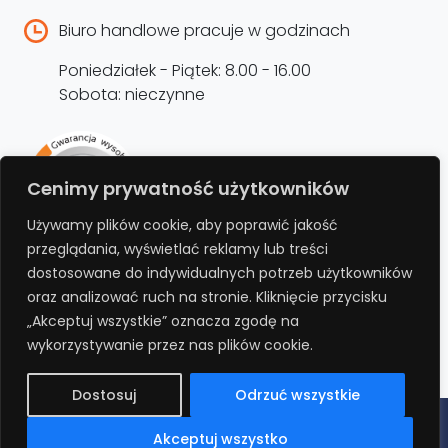
Biuro handlowe pracuje w godzinach
Poniedziałek - Piątek: 8.00 - 16.00
Sobota: nieczynne
Rejestracja produktu –
Cenimy prywatność użytkowników
przedłużenie gwarancji
Używamy plików cookie, aby poprawić jakość
przeglądania, wyświetlać reklamy lub treści
Bezpłatnie przedłuż gwarancję o kolejne 12
dostosowane do indywidualnych potrzeb użytkowników
miesięcy rejestrując produkt na stronie.
oraz analizować ruch na stronie. Kliknięcie przycisku
„Akceptuj wszystkie” oznacza zgodę na
REJESTRUJ
wykorzystywanie przez nas plików cookie.
Dostosuj
Odrzuć wszystkie
Polityka prywatności
Regulamin
Polityka cookies
RODO
Akceptuj wszystko