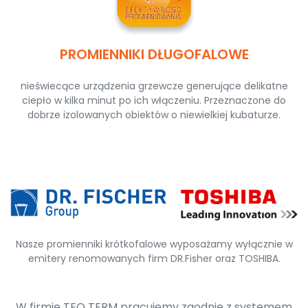
PROMIENNIKI DŁUGOFALOWE
nieświecące urządzenia grzewcze generujące delikatne
ciepło w kilka minut po ich włączeniu. Przeznaczone do
dobrze izolowanych obiektów o niewielkiej kubaturze.
Nasze promienniki krótkofalowe wyposażamy wyłącznie w
emitery renomowanych firm DR.Fisher oraz TOSHIBA.
W firmie TEO TERM pracujemy zgodnie z systemem