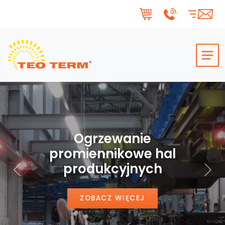
Skip to main content
Ogrzewanie
promiennikowe hal
produkcyjnych
Poprzedni
Nas
ZOBACZ WIĘCEJ