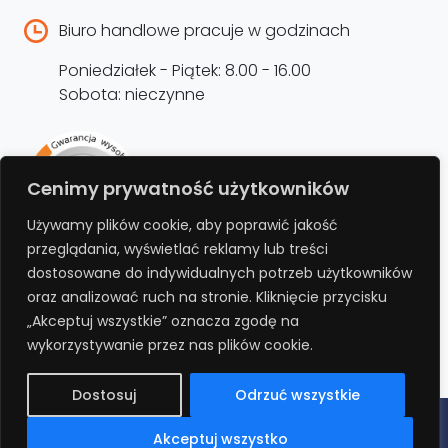
Biuro handlowe pracuje w godzinach
Poniedziałek - Piątek: 8.00 - 16.00
Sobota: nieczynne
Rejestracja produktu –
Cenimy prywatność użytkowników
przedłużenie gwarancji
Używamy plików cookie, aby poprawić jakość
przeglądania, wyświetlać reklamy lub treści
Bezpłatnie przedłuż gwarancję o kolejne 12
dostosowane do indywidualnych potrzeb użytkowników
miesięcy rejestrując produkt na stronie.
oraz analizować ruch na stronie. Kliknięcie przycisku
„Akceptuj wszystkie” oznacza zgodę na
REJESTRUJ
wykorzystywanie przez nas plików cookie.
Dostosuj
Odrzuć wszystkie
Polityka prywatności
Regulamin
Polityka cookies
RODO
Akceptuj wszystko