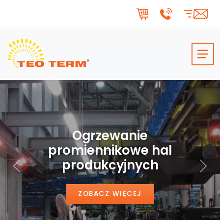
Skip to main content
Ogrzewanie
promiennikowe hal
produkcyjnych
Poprzedni
Nas
ZOBACZ WIĘCEJ