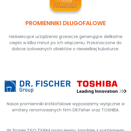
PROMIENNIKI DŁUGOFALOWE
nieświecące urządzenia grzewcze generujące delikatne
ciepło w kilka minut po ich włączeniu. Przeznaczone do
dobrze izolowanych obiektów o niewielkiej kubaturze.
Nasze promienniki krótkofalowe wyposażamy wyłącznie w
emitery renomowanych firm DR.Fisher oraz TOSHIBA.
W firmie TEO TERM pracujemy zgodnie z systemem