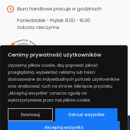
Biuro handlowe pracuje w godzinach
Poniedziałek - Piątek: 8.00 - 16.00
Sobota: nieczynne
Rejestracja produktu –
Cenimy prywatność użytkowników
przedłużenie gwarancji
Używamy plików cookie, aby poprawić jakość
przeglądania, wyświetlać reklamy lub treści
Bezpłatnie przedłuż gwarancję o kolejne 12
dostosowane do indywidualnych potrzeb użytkowników
miesięcy rejestrując produkt na stronie.
oraz analizować ruch na stronie. Kliknięcie przycisku
„Akceptuj wszystkie” oznacza zgodę na
REJESTRUJ
wykorzystywanie przez nas plików cookie.
Dostosuj
Odrzuć wszystkie
Polityka prywatności
Regulamin
Polityka cookies
RODO
Akceptuj wszystko