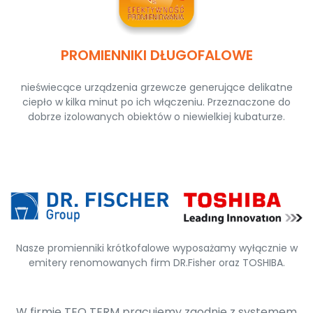
PROMIENNIKI DŁUGOFALOWE
nieświecące urządzenia grzewcze generujące delikatne
ciepło w kilka minut po ich włączeniu. Przeznaczone do
dobrze izolowanych obiektów o niewielkiej kubaturze.
Nasze promienniki krótkofalowe wyposażamy wyłącznie w
emitery renomowanych firm DR.Fisher oraz TOSHIBA.
W firmie TEO TERM pracujemy zgodnie z systemem