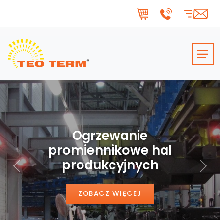
Skip to main content
Ogrzewanie
promiennikowe hal
produkcyjnych
Poprzedni
Nas
ZOBACZ WIĘCEJ