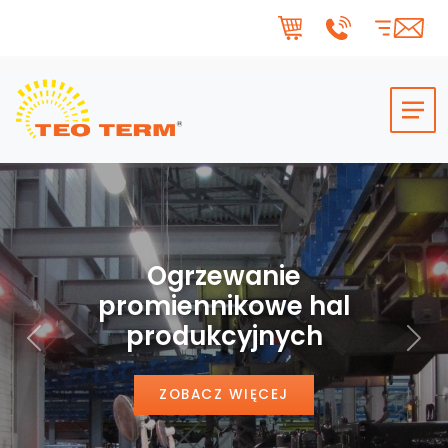
Skip to main content
Ogrzewanie
promiennikowe hal
produkcyjnych
Poprzedni
Nas
ZOBACZ WIĘCEJ