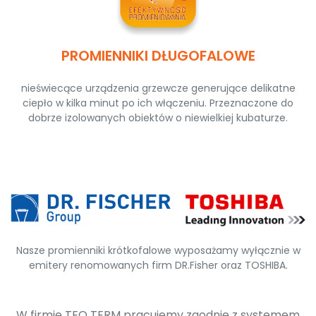
PROMIENNIKI DŁUGOFALOWE
nieświecące urządzenia grzewcze generujące delikatne
ciepło w kilka minut po ich włączeniu. Przeznaczone do
dobrze izolowanych obiektów o niewielkiej kubaturze.
Nasze promienniki krótkofalowe wyposażamy wyłącznie w
emitery renomowanych firm DR.Fisher oraz TOSHIBA.
W firmie TEO TERM pracujemy zgodnie z systemem