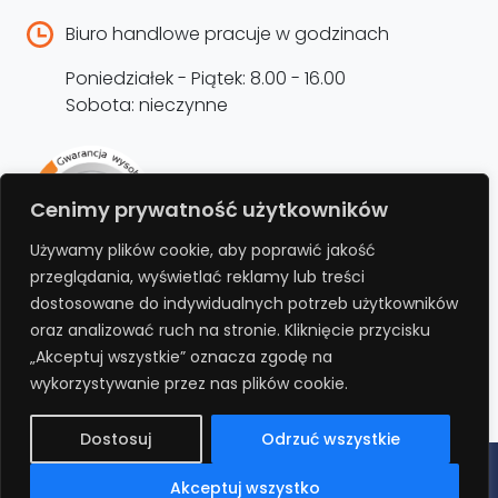
Biuro handlowe pracuje w godzinach
Poniedziałek - Piątek: 8.00 - 16.00
Sobota: nieczynne
Rejestracja produktu –
Cenimy prywatność użytkowników
przedłużenie gwarancji
Używamy plików cookie, aby poprawić jakość
przeglądania, wyświetlać reklamy lub treści
Bezpłatnie przedłuż gwarancję o kolejne 12
dostosowane do indywidualnych potrzeb użytkowników
miesięcy rejestrując produkt na stronie.
oraz analizować ruch na stronie. Kliknięcie przycisku
„Akceptuj wszystkie” oznacza zgodę na
REJESTRUJ
wykorzystywanie przez nas plików cookie.
Dostosuj
Odrzuć wszystkie
Polityka prywatności
Regulamin
Polityka cookies
RODO
Akceptuj wszystko