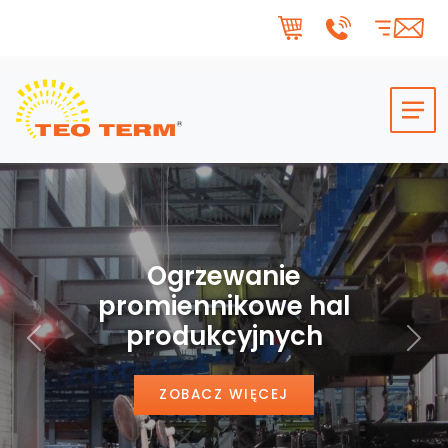
Skip to main content
Ogrzewanie
promiennikowe hal
produkcyjnych
Poprzedni
Nas
ZOBACZ WIĘCEJ