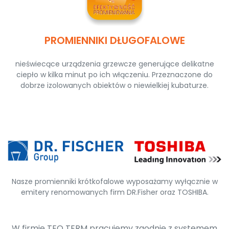
PROMIENNIKI DŁUGOFALOWE
nieświecące urządzenia grzewcze generujące delikatne
ciepło w kilka minut po ich włączeniu. Przeznaczone do
dobrze izolowanych obiektów o niewielkiej kubaturze.
Nasze promienniki krótkofalowe wyposażamy wyłącznie w
emitery renomowanych firm DR.Fisher oraz TOSHIBA.
W firmie TEO TERM pracujemy zgodnie z systemem