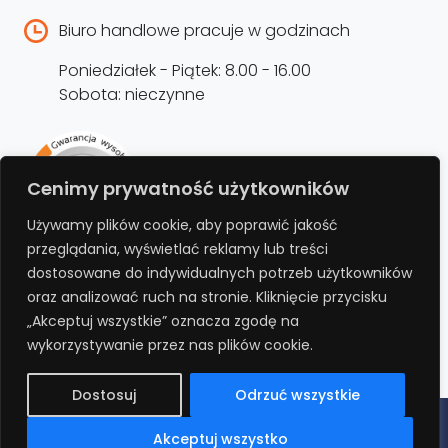
Biuro handlowe pracuje w godzinach
Poniedziałek - Piątek: 8.00 - 16.00
Sobota: nieczynne
Rejestracja produktu –
Cenimy prywatność użytkowników
przedłużenie gwarancji
Używamy plików cookie, aby poprawić jakość
przeglądania, wyświetlać reklamy lub treści
Bezpłatnie przedłuż gwarancję o kolejne 12
dostosowane do indywidualnych potrzeb użytkowników
miesięcy rejestrując produkt na stronie.
oraz analizować ruch na stronie. Kliknięcie przycisku
„Akceptuj wszystkie” oznacza zgodę na
REJESTRUJ
wykorzystywanie przez nas plików cookie.
Dostosuj
Odrzuć wszystkie
Polityka prywatności
Regulamin
Polityka cookies
RODO
Akceptuj wszystko