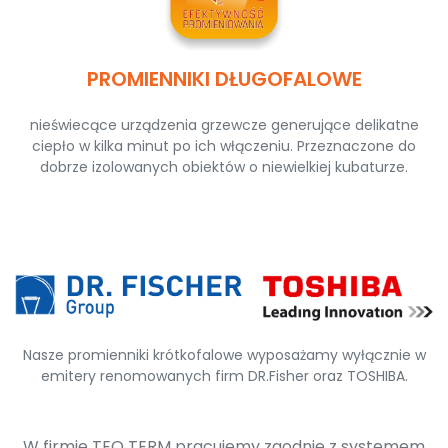
PROMIENNIKI DŁUGOFALOWE
nieświecące urządzenia grzewcze generujące delikatne
ciepło w kilka minut po ich włączeniu. Przeznaczone do
dobrze izolowanych obiektów o niewielkiej kubaturze.
Nasze promienniki krótkofalowe wyposażamy wyłącznie w
emitery renomowanych firm DR.Fisher oraz TOSHIBA.
W firmie TEO TERM pracujemy zgodnie z systemem