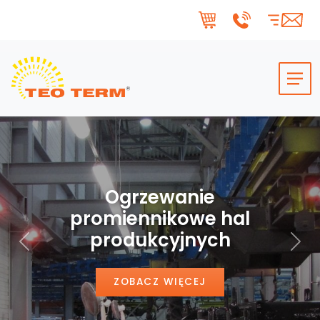
Skip to main content
Ogrzewanie
promiennikowe hal
produkcyjnych
Poprzedni
Nas
ZOBACZ WIĘCEJ