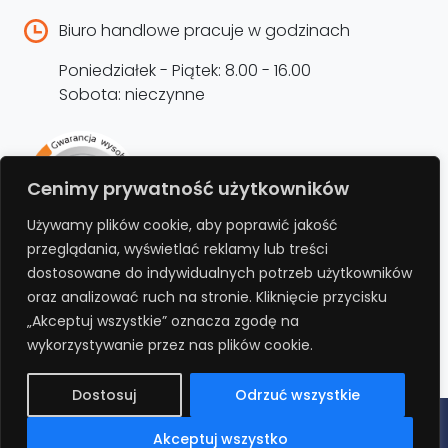
Biuro handlowe pracuje w godzinach
Poniedziałek - Piątek: 8.00 - 16.00
Sobota: nieczynne
Rejestracja produktu –
Cenimy prywatność użytkowników
przedłużenie gwarancji
Używamy plików cookie, aby poprawić jakość
przeglądania, wyświetlać reklamy lub treści
Bezpłatnie przedłuż gwarancję o kolejne 12
dostosowane do indywidualnych potrzeb użytkowników
miesięcy rejestrując produkt na stronie.
oraz analizować ruch na stronie. Kliknięcie przycisku
„Akceptuj wszystkie” oznacza zgodę na
REJESTRUJ
wykorzystywanie przez nas plików cookie.
Dostosuj
Odrzuć wszystkie
Polityka prywatności
Regulamin
Polityka cookies
RODO
Akceptuj wszystko