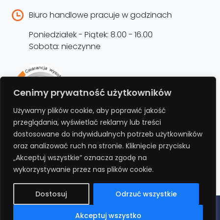
Biuro handlowe pracuje w godzinach
Poniedziałek - Piątek: 8.00 - 16.00
Sobota: nieczynne
Rejestracja produktu –
Cenimy prywatność użytkowników
przedłużenie gwarancji
Używamy plików cookie, aby poprawić jakość
przeglądania, wyświetlać reklamy lub treści
Bezpłatnie przedłuż gwarancję o kolejne 12
dostosowane do indywidualnych potrzeb użytkowników
miesięcy rejestrując produkt na stronie.
oraz analizować ruch na stronie. Kliknięcie przycisku
„Akceptuj wszystkie” oznacza zgodę na
REJESTRUJ
wykorzystywanie przez nas plików cookie.
Dostosuj
Odrzuć wszystkie
Polityka prywatności
Regulamin
Polityka cookies
RODO
Akceptuj wszystko