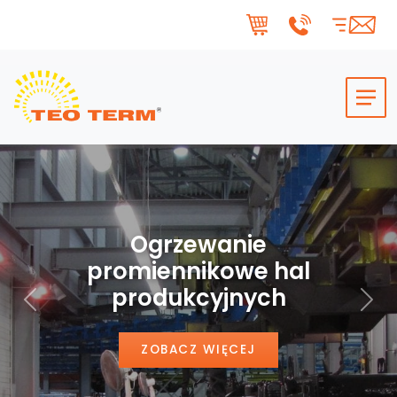
Skip to main content
Ogrzewanie
promiennikowe hal
produkcyjnych
Poprzedni
Nas
ZOBACZ WIĘCEJ