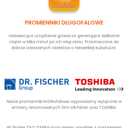
PROMIENNIKI DŁUGOFALOWE
nieświecące urządzenia grzewcze generujące delikatne
ciepło w kilka minut po ich włączeniu. Przeznaczone do
dobrze izolowanych obiektów o niewielkiej kubaturze.
Nasze promienniki krótkofalowe wyposażamy wyłącznie w
emitery renomowanych firm DR.Fisher oraz TOSHIBA.
W firmie TEO TERM pracujemy zgodnie z systemem