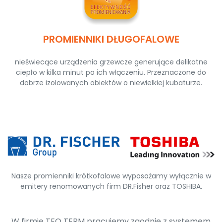
PROMIENNIKI DŁUGOFALOWE
nieświecące urządzenia grzewcze generujące delikatne
ciepło w kilka minut po ich włączeniu. Przeznaczone do
dobrze izolowanych obiektów o niewielkiej kubaturze.
Nasze promienniki krótkofalowe wyposażamy wyłącznie w
emitery renomowanych firm DR.Fisher oraz TOSHIBA.
W firmie TEO TERM pracujemy zgodnie z systemem