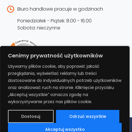
Biuro handlowe pracuje w godzinach
Poniedziałek - Piątek: 8.00 - 16.00
Sobota: nieczynne
Rejestracja produktu –
Cenimy prywatność użytkowników
przedłużenie gwarancji
Używamy plików cookie, aby poprawić jakość
przeglądania, wyświetlać reklamy lub treści
Bezpłatnie przedłuż gwarancję o kolejne 12
dostosowane do indywidualnych potrzeb użytkowników
miesięcy rejestrując produkt na stronie.
oraz analizować ruch na stronie. Kliknięcie przycisku
„Akceptuj wszystkie” oznacza zgodę na
REJESTRUJ
wykorzystywanie przez nas plików cookie.
Dostosuj
Odrzuć wszystkie
Polityka prywatności
Regulamin
Polityka cookies
RODO
Akceptuj wszystko