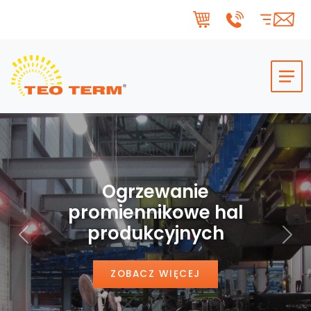
Skip to main content
Ogrzewanie
promiennikowe hal
produkcyjnych
Poprzedni
Nas
ZOBACZ WIĘCEJ