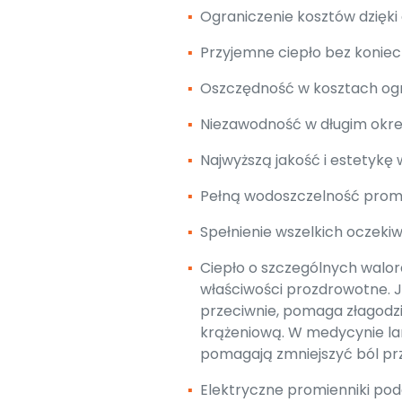
▪
Ograniczenie kosztów dzięki
▪
Przyjemne ciepło bez koniec
▪
Oszczędność w kosztach og
▪
Niezawodność w długim okres
▪
Najwyższą jakość i estetykę
▪
Pełną wodoszczelność promie
▪
Spełnienie wszelkich oczekiw
▪
Ciepło o szczególnych walo
właściwości prozdrowotne. Je
przeciwnie, pomaga złagodzi
krążeniową. W medycynie la
pomagają zmniejszyć ból pr
▪
Elektryczne promienniki pod