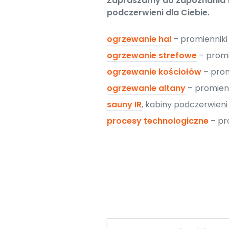
Zapraszamy do zapoznania si
podczerwieni dla Ciebie.
ogrzewanie hal
– promiennik
ogrzewanie strefowe
– promi
ogrzewanie kościołów
– prom
ogrzewanie altany
– promien
sauny IR
, kabiny podczerwien
procesy technologiczne
– pr