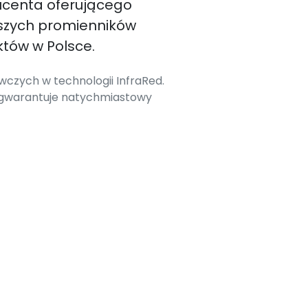
ucenta oferującego
szych promienników
tów w Polsce.
czych w technologii InfraRed.
 gwarantuje natychmiastowy