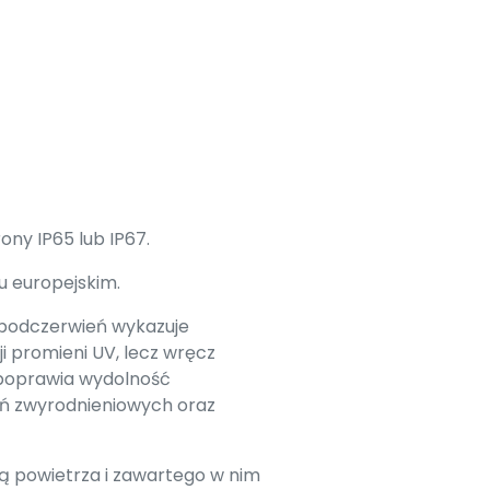
ny IP65 lub IP67.
u europejskim.
 podczerwień wykazuje
i promieni UV, lecz wręcz
e poprawia wydolność
eń zwyrodnieniowych oraz
ją powietrza i zawartego w nim