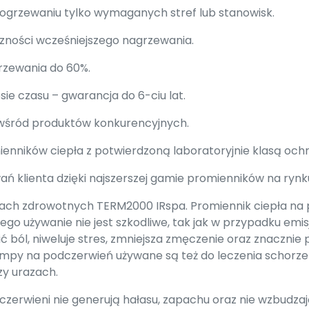
 ogrzewaniu tylko wymaganych stref lub stanowisk.
zności wcześniejszego nagrzewania.
rzewania do 60%.
ie czasu – gwarancja do 6-ciu lat.
 wśród produktów konkurencyjnych.
nników ciepła z potwierdzoną laboratoryjnie klasą ochro
ań klienta dzięki najszerszej gamie promienników na rynk
rach zdrowotnych TERM2000 IRspa. Promiennik ciepła na
go używanie nie jest szkodliwe, tak jak w przypadku emisj
ć ból, niweluje stres, zmniejsza zmęczenie oraz znaczni
mpy na podczerwień używane są też do leczenia schorz
zy urazach.
czerwieni nie generują hałasu, zapachu oraz nie wzbudza