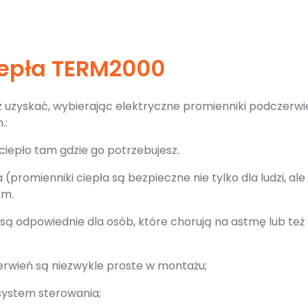
iepła TERM2000
sz uzyskać, wybierając elektryczne promienniki podczerwi
.:
iepło tam gdzie go potrzebujesz.
promienniki ciepła są bezpieczne nie tylko dla ludzi, ale 
em.
są odpowiednie dla osób, które chorują na astmę lub też 
erwień są niezwykle proste w montażu;
 system sterowania;