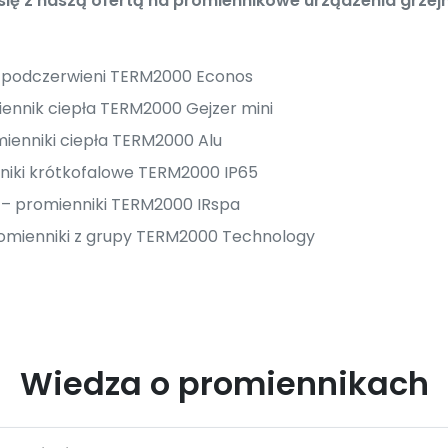
ę z naszą ofertą na promiennikowe urządzenia grzejn
i podczerwieni TERM2000 Econos
ennik ciepła TERM2000 Gejzer mini
ienniki ciepła TERM2000 Alu
niki krótkofalowe TERM2000 IP65
i – promienniki TERM2000 IRspa
omienniki z grupy TERM2000 Technology
Wiedza o promiennikach