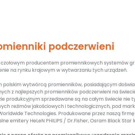
romienniki podczerwieni
st czołowym producentem promiennikowych systemów gr
enie na rynku krajowym w wytwarzaniu tych urządzeń.
 polskim wytwórcą promienników, posiadającym doświadc
nych z najlepszych promienników podczerwieni na świecie
ie produkcyjnym sprzedawane są na całym świecie nie t
urowych reżimów jakościowych i technologicznych, pod m
 Worldwide Technologies. Produkowane przez naszą firm
lne emitery HeLeN PHILIPS / Dr.Fisher, Osram Black Star 