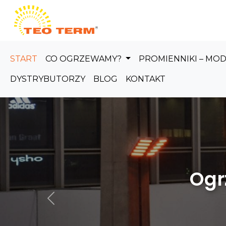
Skip to main content
START
CO OGRZEWAMY?
PROMIENNIKI – MO
DYSTRYBUTORZY
BLOG
KONTAKT
Ogrzewanie
Poprzedni