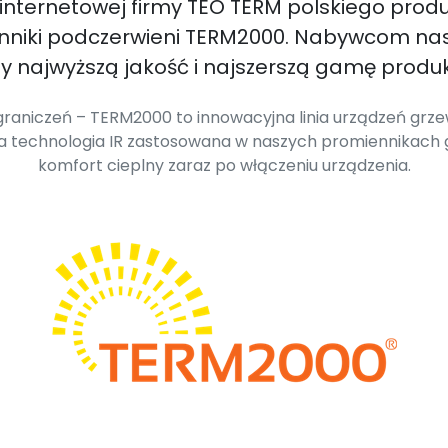
 internetowej firmy TEO TERM polskiego prod
enniki podczerwieni TERM2000. Nabywcom na
 najwyższą jakość i najszerszą gamę produk
raniczeń – TERM2000 to innowacyjna linia urządzeń grzew
wa technologia IR zastosowana w naszych promiennikach
komfort cieplny zaraz po włączeniu urządzenia.