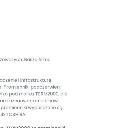
zewczych. Nasza firma
zenie i infrastrukturę
. Promienniki podczerwieni
ylko pod marką TERM2000, ale
arkami uznanych koncernów
ę promienniki wyposażone są
lub TOSHIBA.