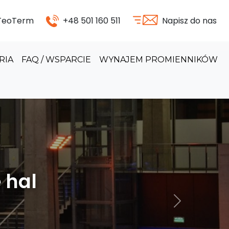
 TeoTerm
+48 501 160 511
Napisz do nas
RIA
FAQ / WSPARCIE
WYNAJEM PROMIENNIKÓW
odukcyjnych
Następny