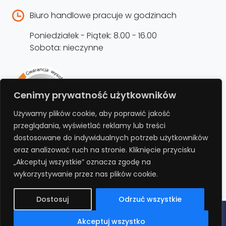
Biuro handlowe pracuje w godzinach
Poniedziałek - Piątek: 8.00 - 16.00
Sobota: nieczynne
Rejestracja produktu –
Cenimy prywatność użytkowników
przedłużenie gwarancji
Używamy plików cookie, aby poprawić jakość
przeglądania, wyświetlać reklamy lub treści
Bezpłatnie przedłuż gwarancję o kolejne 12
dostosowane do indywidualnych potrzeb użytkowników
miesięcy rejestrując produkt na stronie.
oraz analizować ruch na stronie. Kliknięcie przycisku
„Akceptuj wszystkie” oznacza zgodę na
REJESTRUJ
wykorzystywanie przez nas plików cookie.
Dostosuj
Odrzuć wszystkie
Polityka prywatności
Regulamin
Polityka cookies
RODO
Akceptuj wszystko