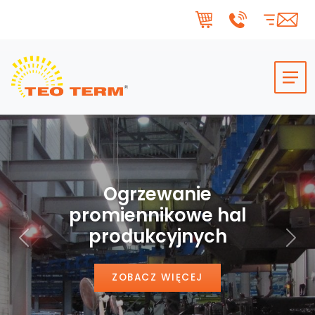
Skip to main content
Ogrzewanie
promiennikowe hal
produkcyjnych
Poprzedni
Nas
ZOBACZ WIĘCEJ