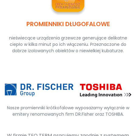
PROMIENNIKI DŁUGOFALOWE
nieświecące urządzenia grzewcze generujące delikatne
ciepło w kilka minut po ich włączeniu. Przeznaczone do
dobrze izolowanych obiektów o niewielkiej kubaturze.
Nasze promienniki krótkofalowe wyposażamy wyłącznie w
emitery renomowanych firm DR.Fisher oraz TOSHIBA.
W firmie TEO TERM pracujemy zgodnie z systemem