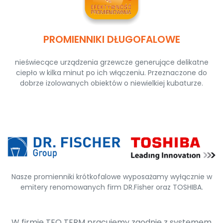
PROMIENNIKI DŁUGOFALOWE
nieświecące urządzenia grzewcze generujące delikatne
ciepło w kilka minut po ich włączeniu. Przeznaczone do
dobrze izolowanych obiektów o niewielkiej kubaturze.
Nasze promienniki krótkofalowe wyposażamy wyłącznie w
emitery renomowanych firm DR.Fisher oraz TOSHIBA.
W firmie TEO TERM pracujemy zgodnie z systemem