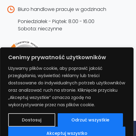
Biuro handlowe pracuje w godzinach
Poniedziałek - Piątek: 8.00 - 16.00
Sobota: nieczynne
Rejestracja produktu –
Cenimy prywatność użytkowników
przedłużenie gwarancji
Używamy plików cookie, aby poprawić jakość
przeglądania, wyświetlać reklamy lub treści
Bezpłatnie przedłuż gwarancję o kolejne 12
dostosowane do indywidualnych potrzeb użytkowników
miesięcy rejestrując produkt na stronie.
oraz analizować ruch na stronie. Kliknięcie przycisku
„Akceptuj wszystkie” oznacza zgodę na
REJESTRUJ
wykorzystywanie przez nas plików cookie.
Dostosuj
Odrzuć wszystkie
Polityka prywatności
Regulamin
Polityka cookies
RODO
Akceptuj wszystko