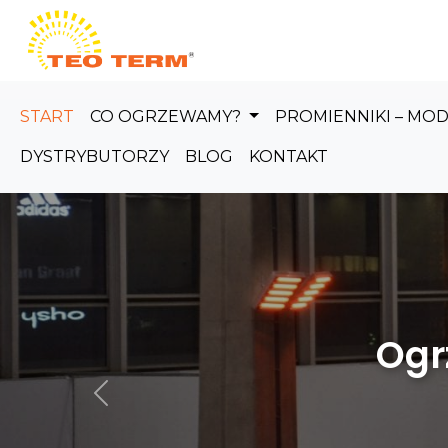
Skip to main content
START
CO OGRZEWAMY?
PROMIENNIKI – MO
DYSTRYBUTORZY
BLOG
KONTAKT
Ogrzewanie
Poprzedni