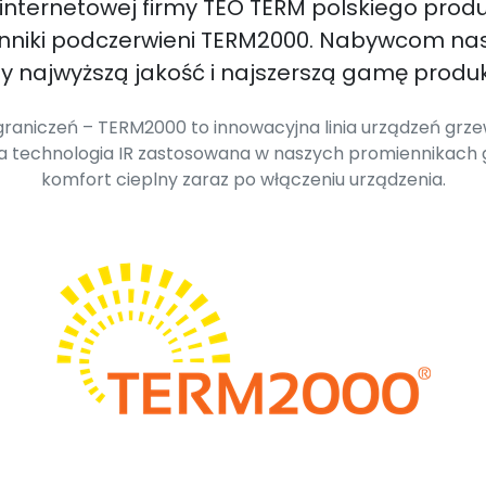
 internetowej firmy TEO TERM polskiego prod
enniki podczerwieni TERM2000. Nabywcom na
 najwyższą jakość i najszerszą gamę produk
raniczeń – TERM2000 to innowacyjna linia urządzeń grzew
wa technologia IR zastosowana w naszych promiennikach
komfort cieplny zaraz po włączeniu urządzenia.