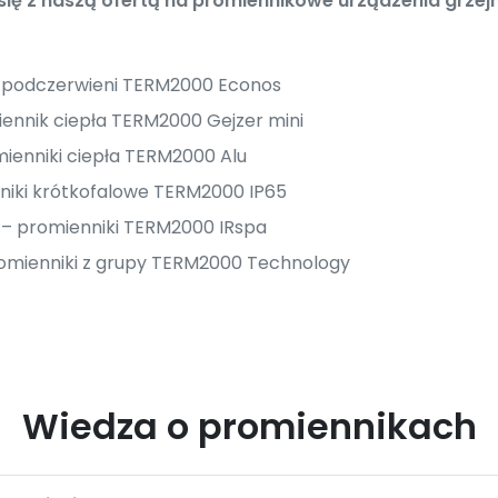
ę z naszą ofertą na promiennikowe urządzenia grzejn
i podczerwieni TERM2000 Econos
ennik ciepła TERM2000 Gejzer mini
ienniki ciepła TERM2000 Alu
niki krótkofalowe TERM2000 IP65
i – promienniki TERM2000 IRspa
omienniki z grupy TERM2000 Technology
Wiedza o promiennikach