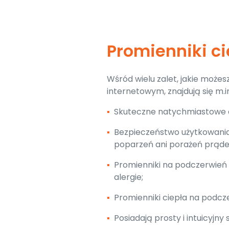
Promienniki c
Wśród wielu zalet, jakie może
internetowym, znajdują się m.in
▪
Skuteczne natychmiastowe c
▪
Bezpieczeństwo użytkowania (
poparzeń ani porażeń prąd
▪
Promienniki na podczerwień 
alergie;
▪
Promienniki ciepła na podcz
▪
Posiadają prosty i intuicyjny