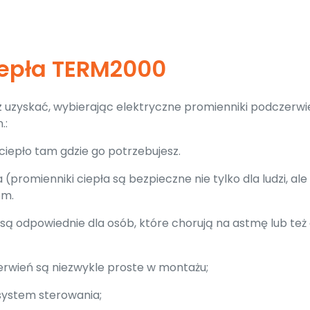
iepła TERM2000
sz uzyskać, wybierając elektryczne promienniki podczerwi
.:
iepło tam gdzie go potrzebujesz.
promienniki ciepła są bezpieczne nie tylko dla ludzi, ale 
em.
są odpowiednie dla osób, które chorują na astmę lub też 
erwień są niezwykle proste w montażu;
 system sterowania;