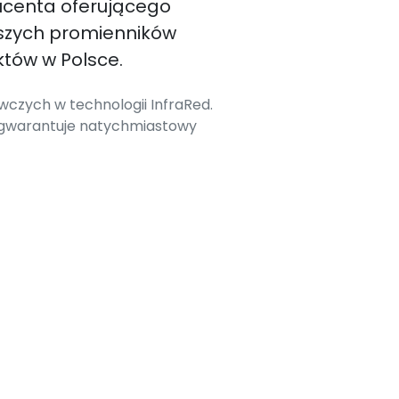
ucenta oferującego
szych promienników
tów w Polsce.
czych w technologii InfraRed.
 gwarantuje natychmiastowy