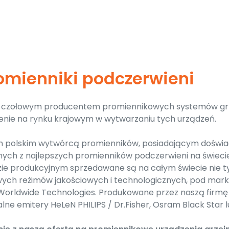
romienniki podczerwieni
st czołowym producentem promiennikowych systemów gr
enie na rynku krajowym w wytwarzaniu tych urządzeń.
 polskim wytwórcą promienników, posiadającym doświadc
nych z najlepszych promienników podczerwieni na świecie
ie produkcyjnym sprzedawane są na całym świecie nie t
urowych reżimów jakościowych i technologicznych, pod m
 Worldwide Technologies. Produkowane przez naszą firm
lne emitery HeLeN PHILIPS / Dr.Fisher, Osram Black Star 