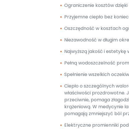
▪
Ograniczenie kosztów dzięki
▪
Przyjemne ciepło bez koniec
▪
Oszczędność w kosztach og
▪
Niezawodność w długim okres
▪
Najwyższą jakość i estetykę
▪
Pełną wodoszczelność promie
▪
Spełnienie wszelkich oczekiw
▪
Ciepło o szczególnych walo
właściwości prozdrowotne. Je
przeciwnie, pomaga złagodzi
krążeniową. W medycynie la
pomagają zmniejszyć ból pr
▪
Elektryczne promienniki pod