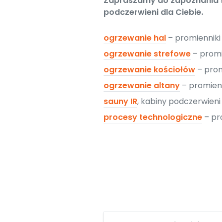
Zapraszamy do zapoznania si
podczerwieni dla Ciebie.
ogrzewanie hal
– promiennik
ogrzewanie strefowe
– promi
ogrzewanie kościołów
– prom
ogrzewanie altany
– promien
sauny IR
, kabiny podczerwien
procesy technologiczne
– pr