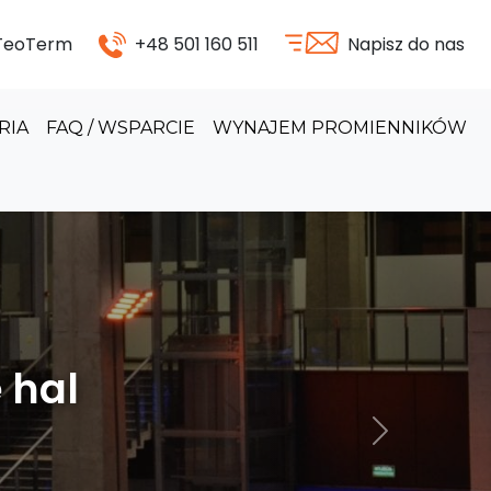
 TeoTerm
+48 501 160 511
Napisz do nas
RIA
FAQ / WSPARCIE
WYNAJEM PROMIENNIKÓW
odukcyjnych
Następny