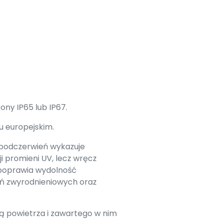
ny IP65 lub IP67.
u europejskim.
 podczerwień wykazuje
i promieni UV, lecz wręcz
e poprawia wydolność
eń zwyrodnieniowych oraz
ją powietrza i zawartego w nim