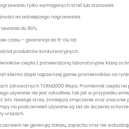
 ogrzewaniu tylko wymaganych stref lub stanowisk.
zności wcześniejszego nagrzewania.
rzewania do 60%.
ie czasu – gwarancja do 6-ciu lat.
 wśród produktów konkurencyjnych.
nników ciepła z potwierdzoną laboratoryjnie klasą ochro
ań klienta dzięki najszerszej gamie promienników na rynk
rach zdrowotnych TERM2000 IRspa. Promiennik ciepła na
go używanie nie jest szkodliwe, tak jak w przypadku emisj
ć ból, niweluje stres, zmniejsza zmęczenie oraz znaczni
mpy na podczerwień używane są też do leczenia schorz
zy urazach.
czerwieni nie generują hałasu, zapachu oraz nie wzbudza