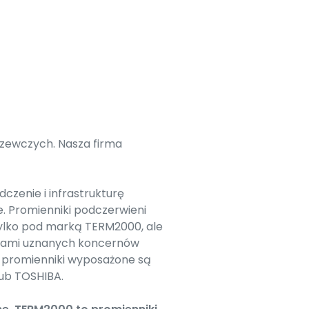
zewczych. Nasza firma
zenie i infrastrukturę
. Promienniki podczerwieni
ylko pod marką TERM2000, ale
arkami uznanych koncernów
ę promienniki wyposażone są
lub TOSHIBA.