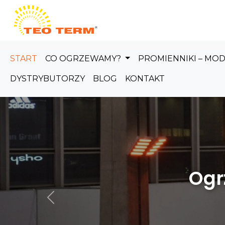
Skip to main content
START
CO OGRZEWAMY?
PROMIENNIKI – MO
DYSTRYBUTORZY
BLOG
KONTAKT
Ogrzewanie
Poprzedni