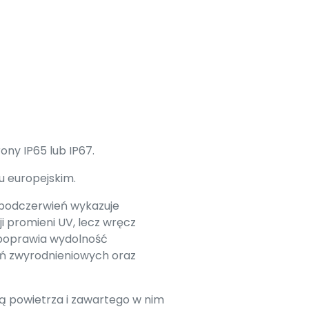
ny IP65 lub IP67.
u europejskim.
 podczerwień wykazuje
i promieni UV, lecz wręcz
e poprawia wydolność
eń zwyrodnieniowych oraz
ją powietrza i zawartego w nim