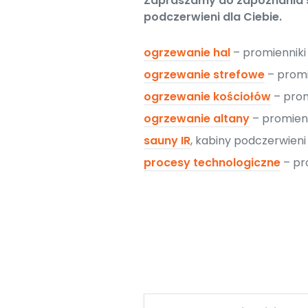
Zapraszamy do zapoznania si
podczerwieni dla Ciebie.
ogrzewanie hal
– promiennik
ogrzewanie strefowe
– promi
ogrzewanie kościołów
– prom
ogrzewanie altany
– promien
sauny IR
, kabiny podczerwien
procesy technologiczne
– pr