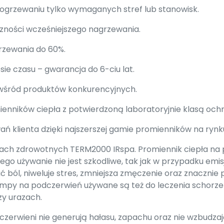
 ogrzewaniu tylko wymaganych stref lub stanowisk.
zności wcześniejszego nagrzewania.
rzewania do 60%.
ie czasu – gwarancja do 6-ciu lat.
 wśród produktów konkurencyjnych.
nników ciepła z potwierdzoną laboratoryjnie klasą ochro
ań klienta dzięki najszerszej gamie promienników na rynk
rach zdrowotnych TERM2000 IRspa. Promiennik ciepła na
go używanie nie jest szkodliwe, tak jak w przypadku emisj
ć ból, niweluje stres, zmniejsza zmęczenie oraz znaczni
mpy na podczerwień używane są też do leczenia schorz
zy urazach.
czerwieni nie generują hałasu, zapachu oraz nie wzbudza