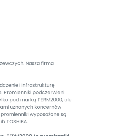
zewczych. Nasza firma
zenie i infrastrukturę
. Promienniki podczerwieni
ylko pod marką TERM2000, ale
arkami uznanych koncernów
ę promienniki wyposażone są
lub TOSHIBA.