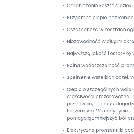
▪
Ograniczenie kosztów dzięki
▪
Przyjemne ciepło bez koniec
▪
Oszczędność w kosztach og
▪
Niezawodność w długim okres
▪
Najwyższą jakość i estetykę
▪
Pełną wodoszczelność promie
▪
Spełnienie wszelkich oczekiw
▪
Ciepło o szczególnych walo
właściwości prozdrowotne. Je
przeciwnie, pomaga złagodzi
krążeniową. W medycynie la
pomagają zmniejszyć ból pr
▪
Elektryczne promienniki pod