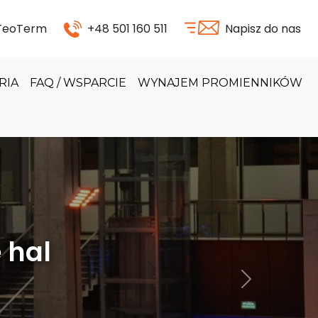
 TeoTerm
+48 501 160 511
Napisz do nas
RIA
FAQ / WSPARCIE
WYNAJEM PROMIENNIKÓW
odukcyjnych
Następny