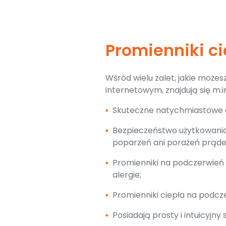
Promienniki c
Wśród wielu zalet, jakie może
internetowym, znajdują się m.in
▪
Skuteczne natychmiastowe c
▪
Bezpieczeństwo użytkowania (
poparzeń ani porażeń prąd
▪
Promienniki na podczerwień 
alergie;
▪
Promienniki ciepła na podcz
▪
Posiadają prosty i intuicyjny