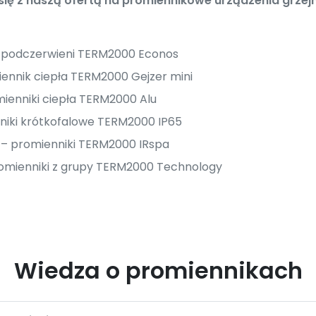
ę z naszą ofertą na promiennikowe urządzenia grzejn
i podczerwieni TERM2000 Econos
ennik ciepła TERM2000 Gejzer mini
ienniki ciepła TERM2000 Alu
niki krótkofalowe TERM2000 IP65
i – promienniki TERM2000 IRspa
omienniki z grupy TERM2000 Technology
Wiedza o promiennikach