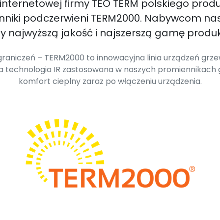
 internetowej firmy TEO TERM polskiego prod
enniki podczerwieni TERM2000. Nabywcom na
 najwyższą jakość i najszerszą gamę produk
raniczeń – TERM2000 to innowacyjna linia urządzeń grzew
wa technologia IR zastosowana w naszych promiennikach
komfort cieplny zaraz po włączeniu urządzenia.