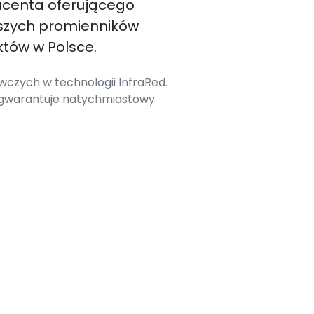
ucenta oferującego
szych promienników
tów w Polsce.
czych w technologii InfraRed.
 gwarantuje natychmiastowy