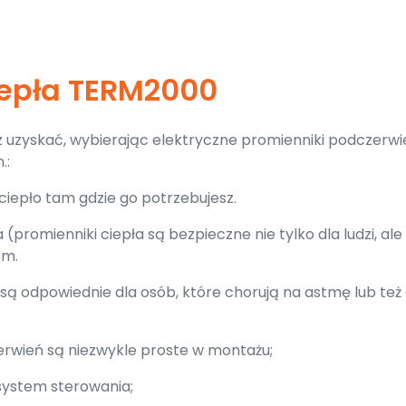
iepła TERM2000
sz uzyskać, wybierając elektryczne promienniki podczerwi
.:
iepło tam gdzie go potrzebujesz.
promienniki ciepła są bezpieczne nie tylko dla ludzi, ale 
em.
są odpowiednie dla osób, które chorują na astmę lub też 
erwień są niezwykle proste w montażu;
 system sterowania;