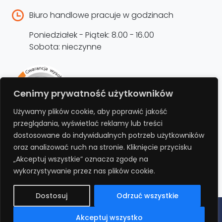
Biuro handlowe pracuje w godzinach
Poniedziałek - Piątek: 8.00 - 16.00
Sobota: nieczynne
Rejestracja produktu –
Cenimy prywatność użytkowników
przedłużenie gwarancji
Używamy plików cookie, aby poprawić jakość
przeglądania, wyświetlać reklamy lub treści
Bezpłatnie przedłuż gwarancję o kolejne 12
dostosowane do indywidualnych potrzeb użytkowników
miesięcy rejestrując produkt na stronie.
oraz analizować ruch na stronie. Kliknięcie przycisku
„Akceptuj wszystkie” oznacza zgodę na
REJESTRUJ
wykorzystywanie przez nas plików cookie.
Dostosuj
Odrzuć wszystkie
Polityka prywatności
Regulamin
Polityka cookies
RODO
Akceptuj wszystko