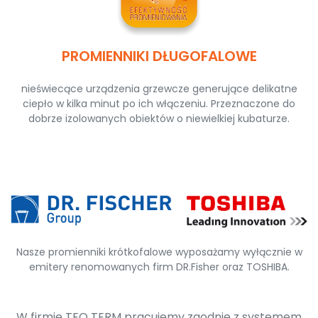
PROMIENNIKI DŁUGOFALOWE
nieświecące urządzenia grzewcze generujące delikatne
ciepło w kilka minut po ich włączeniu. Przeznaczone do
dobrze izolowanych obiektów o niewielkiej kubaturze.
Nasze promienniki krótkofalowe wyposażamy wyłącznie w
emitery renomowanych firm DR.Fisher oraz TOSHIBA.
W firmie TEO TERM pracujemy zgodnie z systemem