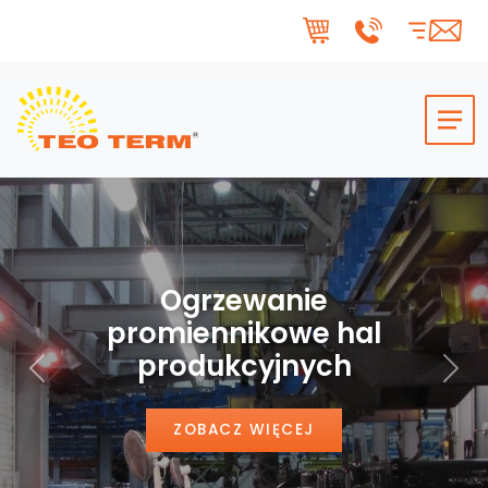
Skip to main content
Ogrzewanie
promiennikowe hal
produkcyjnych
Poprzedni
Nas
ZOBACZ WIĘCEJ