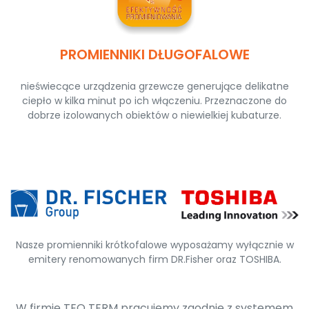
PROMIENNIKI DŁUGOFALOWE
nieświecące urządzenia grzewcze generujące delikatne
ciepło w kilka minut po ich włączeniu. Przeznaczone do
dobrze izolowanych obiektów o niewielkiej kubaturze.
Nasze promienniki krótkofalowe wyposażamy wyłącznie w
emitery renomowanych firm DR.Fisher oraz TOSHIBA.
W firmie TEO TERM pracujemy zgodnie z systemem