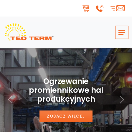
Skip to main content
Ogrzewanie
promiennikowe hal
produkcyjnych
Poprzedni
Nas
ZOBACZ WIĘCEJ