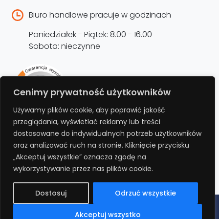
Biuro handlowe pracuje w godzinach
Poniedziałek - Piątek: 8.00 - 16.00
Sobota: nieczynne
Rejestracja produktu –
Cenimy prywatność użytkowników
przedłużenie gwarancji
Używamy plików cookie, aby poprawić jakość
przeglądania, wyświetlać reklamy lub treści
Bezpłatnie przedłuż gwarancję o kolejne 12
dostosowane do indywidualnych potrzeb użytkowników
miesięcy rejestrując produkt na stronie.
oraz analizować ruch na stronie. Kliknięcie przycisku
„Akceptuj wszystkie” oznacza zgodę na
REJESTRUJ
wykorzystywanie przez nas plików cookie.
Dostosuj
Odrzuć wszystkie
Polityka prywatności
Regulamin
Polityka cookies
RODO
Akceptuj wszystko