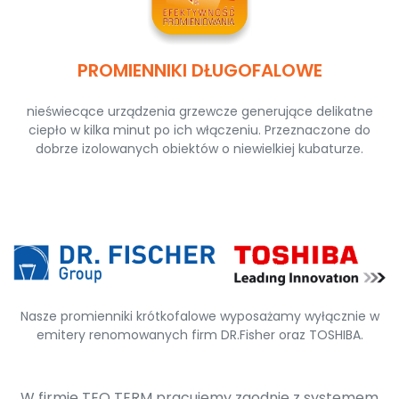
PROMIENNIKI DŁUGOFALOWE
nieświecące urządzenia grzewcze generujące delikatne
ciepło w kilka minut po ich włączeniu. Przeznaczone do
dobrze izolowanych obiektów o niewielkiej kubaturze.
Nasze promienniki krótkofalowe wyposażamy wyłącznie w
emitery renomowanych firm DR.Fisher oraz TOSHIBA.
W firmie TEO TERM pracujemy zgodnie z systemem