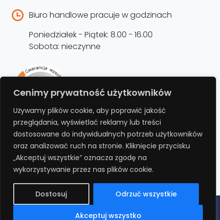
Biuro handlowe pracuje w godzinach
Poniedziałek - Piątek: 8.00 - 16.00
Sobota: nieczynne
Rejestracja produktu –
Cenimy prywatność użytkowników
przedłużenie gwarancji
Używamy plików cookie, aby poprawić jakość
przeglądania, wyświetlać reklamy lub treści
Bezpłatnie przedłuż gwarancję o kolejne 12
dostosowane do indywidualnych potrzeb użytkowników
miesięcy rejestrując produkt na stronie.
oraz analizować ruch na stronie. Kliknięcie przycisku
„Akceptuj wszystkie” oznacza zgodę na
REJESTRUJ
wykorzystywanie przez nas plików cookie.
Dostosuj
Odrzuć wszystkie
Polityka prywatności
Regulamin
Polityka cookies
RODO
Akceptuj wszystko