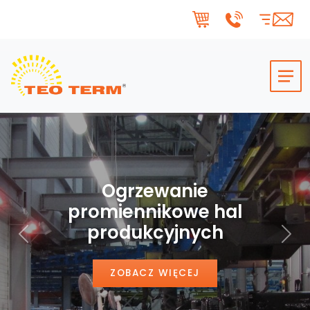
Skip to main content
Ogrzewanie
promiennikowe hal
produkcyjnych
Poprzedni
Nas
ZOBACZ WIĘCEJ