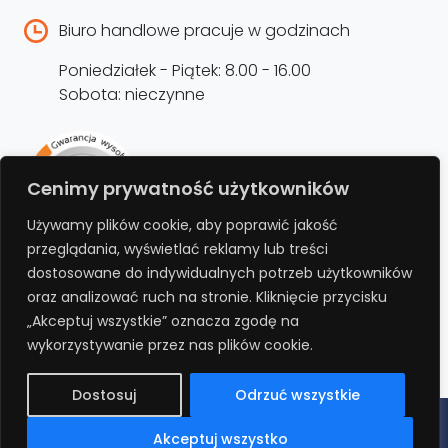
Biuro handlowe pracuje w godzinach
Poniedziałek - Piątek: 8.00 - 16.00
Sobota: nieczynne
Rejestracja produktu –
Cenimy prywatność użytkowników
przedłużenie gwarancji
Używamy plików cookie, aby poprawić jakość
przeglądania, wyświetlać reklamy lub treści
Bezpłatnie przedłuż gwarancję o kolejne 12
dostosowane do indywidualnych potrzeb użytkowników
miesięcy rejestrując produkt na stronie.
oraz analizować ruch na stronie. Kliknięcie przycisku
„Akceptuj wszystkie” oznacza zgodę na
REJESTRUJ
wykorzystywanie przez nas plików cookie.
Dostosuj
Odrzuć wszystkie
Polityka prywatności
Regulamin
Polityka cookies
RODO
Akceptuj wszystko