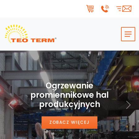
Skip to main content
Ogrzewanie
promiennikowe hal
produkcyjnych
Poprzedni
Nas
ZOBACZ WIĘCEJ