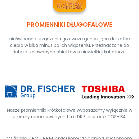
PROMIENNIKI DŁUGOFALOWE
nieświecące urządzenia grzewcze generujące delikatne
ciepło w kilka minut po ich włączeniu. Przeznaczone do
dobrze izolowanych obiektów o niewielkiej kubaturze.
Nasze promienniki krótkofalowe wyposażamy wyłącznie w
emitery renomowanych firm DR.Fisher oraz TOSHIBA.
W firmie TEO TERM pracujemy zgodnie z systemem