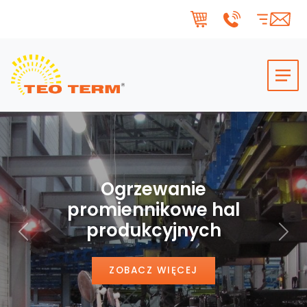
Skip to main content
Ogrzewanie
promiennikowe hal
produkcyjnych
Poprzedni
Nas
ZOBACZ WIĘCEJ