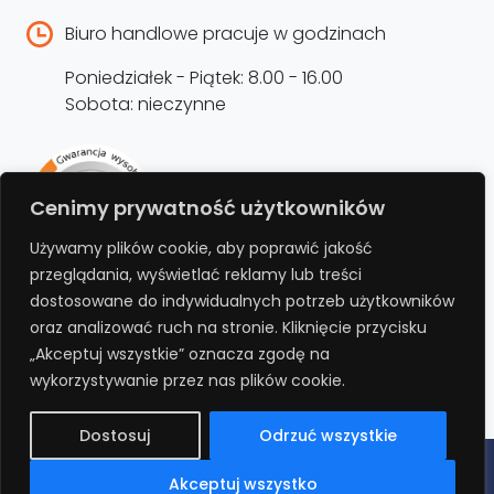
Biuro handlowe pracuje w godzinach
Poniedziałek - Piątek: 8.00 - 16.00
Sobota: nieczynne
Rejestracja produktu –
Cenimy prywatność użytkowników
przedłużenie gwarancji
Używamy plików cookie, aby poprawić jakość
przeglądania, wyświetlać reklamy lub treści
Bezpłatnie przedłuż gwarancję o kolejne 12
dostosowane do indywidualnych potrzeb użytkowników
miesięcy rejestrując produkt na stronie.
oraz analizować ruch na stronie. Kliknięcie przycisku
„Akceptuj wszystkie” oznacza zgodę na
REJESTRUJ
wykorzystywanie przez nas plików cookie.
Dostosuj
Odrzuć wszystkie
Polityka prywatności
Regulamin
Polityka cookies
RODO
Akceptuj wszystko