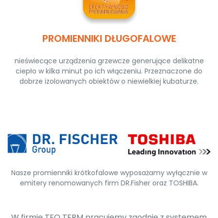
PROMIENNIKI DŁUGOFALOWE
nieświecące urządzenia grzewcze generujące delikatne
ciepło w kilka minut po ich włączeniu. Przeznaczone do
dobrze izolowanych obiektów o niewielkiej kubaturze.
Nasze promienniki krótkofalowe wyposażamy wyłącznie w
emitery renomowanych firm DR.Fisher oraz TOSHIBA.
W firmie TEO TERM pracujemy zgodnie z systemem