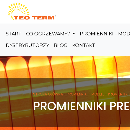
Skip to main content
START
CO OGRZEWAMY?
PROMIENNIKI – MO
DYSTRYBUTORZY
BLOG
KONTAKT
STRONA GŁÓWNA
-
PROMIENNIKI – MODELE
-
PROMIENNIKI
PROMIENNIKI PRE