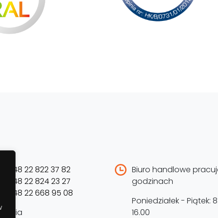
el:
+48 22 822 37 82
Biuro handlowe pracuj
el:
+48 22 824 23 27
godzinach
el:
+48 22 668 95 08
Poniedziałek - Piątek: 8
w
folinia
16.00