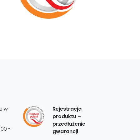
e w
Rejestracja
produktu –
przedłużenie
.00 -
gwarancji