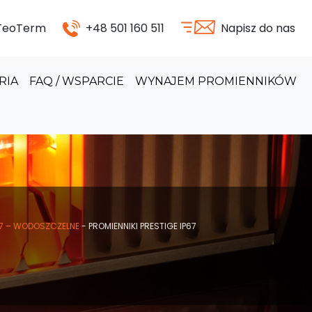
 TeoTerm
+48 501 160 511
Napisz do nas
RIA
FAQ / WSPARCIE
WYNAJEM PROMIENNIKÓW
67 – WODOSZCZELNE
-
PROMIENNIKI PRESTIGE IP67