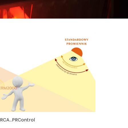
p RCA…PRControl