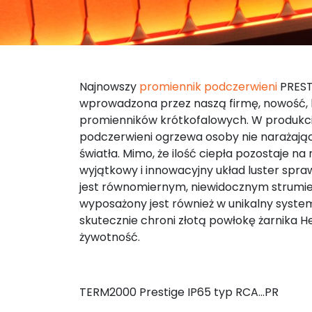
Najnowszy
promiennik podczerwieni
PREST
wprowadzona przez naszą firmę, nowość, k
promienników krótkofalowych. W produkc
podczerwieni ogrzewa osoby nie narażając
światła. Mimo, że ilość ciepła pozostaje n
wyjątkowy i innowacyjny układ luster spra
jest równomiernym, niewidocznym strumie
wyposażony jest również w unikalny system
skutecznie chroni złotą powłokę żarnika He
żywotność.
TERM2000 Prestige IP65 typ RCA…PR