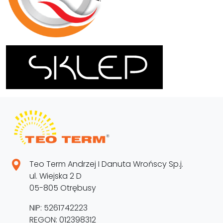
Teo Term Andrzej I Danuta Wrońscy Sp.j.
ul. Wiejska 2 D
05-805 Otrębusy
NIP: 5261742223
REGON: 012398312