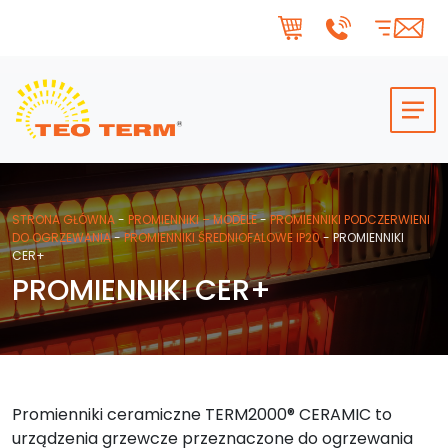
Skip to main content
STRONA GŁÓWNA
-
PROMIENNIKI – MODELE
-
PROMIENNIKI PODCZERWIENI
DO OGRZEWANIA
-
PROMIENNIKI ŚREDNIOFALOWE IP20
-
PROMIENNIKI
CER+
PROMIENNIKI CER+
Promienniki ceramiczne TERM2000® CERAMIC to
urządzenia grzewcze przeznaczone do ogrzewania