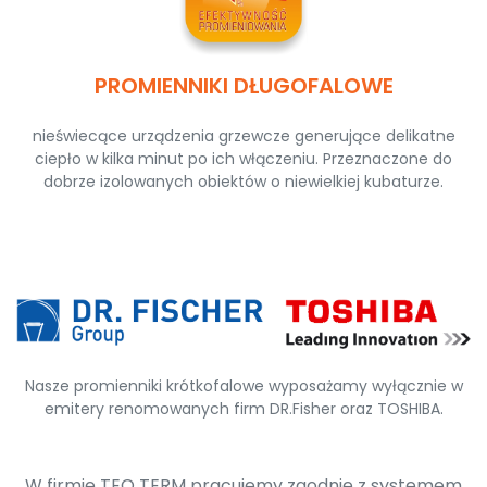
PROMIENNIKI DŁUGOFALOWE
nieświecące urządzenia grzewcze generujące delikatne
ciepło w kilka minut po ich włączeniu. Przeznaczone do
dobrze izolowanych obiektów o niewielkiej kubaturze.
Nasze promienniki krótkofalowe wyposażamy wyłącznie w
emitery renomowanych firm DR.Fisher oraz TOSHIBA.
W firmie TEO TERM pracujemy zgodnie z systemem