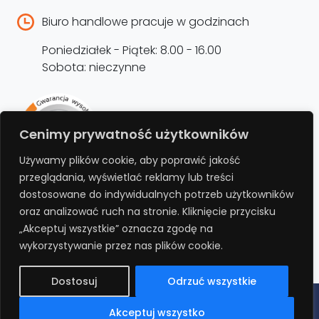
Biuro handlowe pracuje w godzinach
Poniedziałek - Piątek: 8.00 - 16.00
Sobota: nieczynne
Rejestracja produktu –
Cenimy prywatność użytkowników
przedłużenie gwarancji
Używamy plików cookie, aby poprawić jakość
przeglądania, wyświetlać reklamy lub treści
Bezpłatnie przedłuż gwarancję o kolejne 12
dostosowane do indywidualnych potrzeb użytkowników
miesięcy rejestrując produkt na stronie.
oraz analizować ruch na stronie. Kliknięcie przycisku
„Akceptuj wszystkie” oznacza zgodę na
REJESTRUJ
wykorzystywanie przez nas plików cookie.
Dostosuj
Odrzuć wszystkie
Polityka prywatności
Regulamin
Polityka cookies
RODO
Akceptuj wszystko