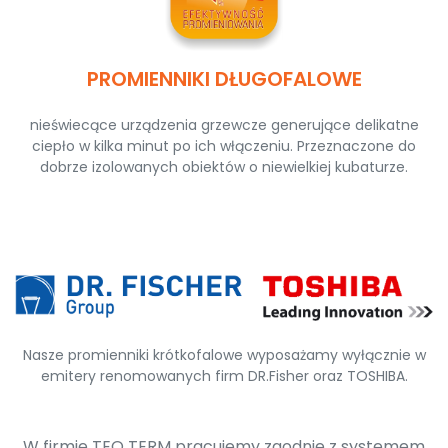
PROMIENNIKI DŁUGOFALOWE
nieświecące urządzenia grzewcze generujące delikatne
ciepło w kilka minut po ich włączeniu. Przeznaczone do
dobrze izolowanych obiektów o niewielkiej kubaturze.
Nasze promienniki krótkofalowe wyposażamy wyłącznie w
emitery renomowanych firm DR.Fisher oraz TOSHIBA.
W firmie TEO TERM pracujemy zgodnie z systemem