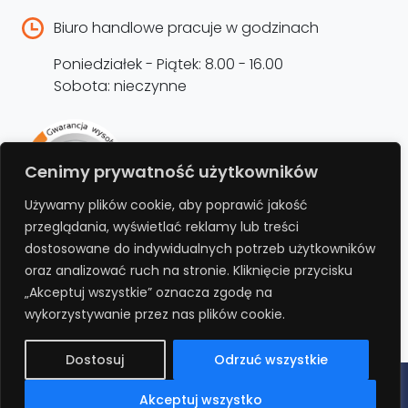
Biuro handlowe pracuje w godzinach
Poniedziałek - Piątek: 8.00 - 16.00
Sobota: nieczynne
Rejestracja produktu –
Cenimy prywatność użytkowników
przedłużenie gwarancji
Używamy plików cookie, aby poprawić jakość
przeglądania, wyświetlać reklamy lub treści
Bezpłatnie przedłuż gwarancję o kolejne 12
dostosowane do indywidualnych potrzeb użytkowników
miesięcy rejestrując produkt na stronie.
oraz analizować ruch na stronie. Kliknięcie przycisku
„Akceptuj wszystkie” oznacza zgodę na
REJESTRUJ
wykorzystywanie przez nas plików cookie.
Dostosuj
Odrzuć wszystkie
Polityka prywatności
Regulamin
Polityka cookies
RODO
Akceptuj wszystko