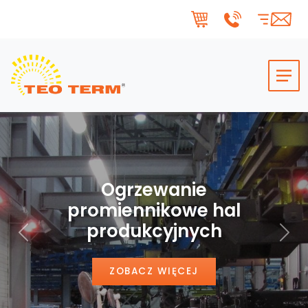
Skip to main content
Ogrzewanie
promiennikowe hal
produkcyjnych
Poprzedni
Nas
ZOBACZ WIĘCEJ