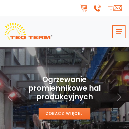
Skip to main content
Ogrzewanie
promiennikowe hal
produkcyjnych
Poprzedni
Nas
ZOBACZ WIĘCEJ