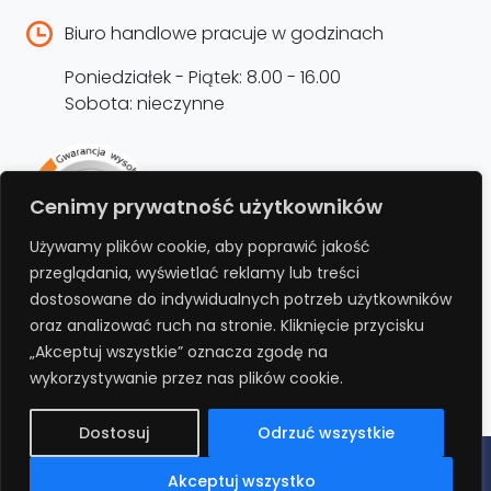
Biuro handlowe pracuje w godzinach
Poniedziałek - Piątek: 8.00 - 16.00
Sobota: nieczynne
Rejestracja produktu –
Cenimy prywatność użytkowników
przedłużenie gwarancji
Używamy plików cookie, aby poprawić jakość
przeglądania, wyświetlać reklamy lub treści
Bezpłatnie przedłuż gwarancję o kolejne 12
dostosowane do indywidualnych potrzeb użytkowników
miesięcy rejestrując produkt na stronie.
oraz analizować ruch na stronie. Kliknięcie przycisku
„Akceptuj wszystkie” oznacza zgodę na
REJESTRUJ
wykorzystywanie przez nas plików cookie.
Dostosuj
Odrzuć wszystkie
Polityka prywatności
Regulamin
Polityka cookies
RODO
Akceptuj wszystko