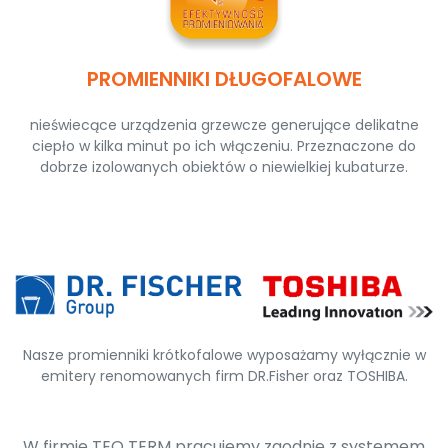
PROMIENNIKI DŁUGOFALOWE
nieświecące urządzenia grzewcze generujące delikatne
ciepło w kilka minut po ich włączeniu. Przeznaczone do
dobrze izolowanych obiektów o niewielkiej kubaturze.
Nasze promienniki krótkofalowe wyposażamy wyłącznie w
emitery renomowanych firm DR.Fisher oraz TOSHIBA.
W firmie TEO TERM pracujemy zgodnie z systemem