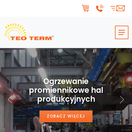
Skip to main content
Ogrzewanie
promiennikowe hal
produkcyjnych
Poprzedni
Nas
ZOBACZ WIĘCEJ