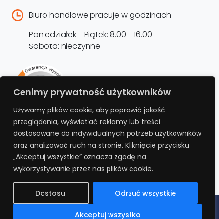
Biuro handlowe pracuje w godzinach
Poniedziałek - Piątek: 8.00 - 16.00
Sobota: nieczynne
Rejestracja produktu –
Cenimy prywatność użytkowników
przedłużenie gwarancji
Używamy plików cookie, aby poprawić jakość
przeglądania, wyświetlać reklamy lub treści
Bezpłatnie przedłuż gwarancję o kolejne 12
dostosowane do indywidualnych potrzeb użytkowników
miesięcy rejestrując produkt na stronie.
oraz analizować ruch na stronie. Kliknięcie przycisku
„Akceptuj wszystkie” oznacza zgodę na
REJESTRUJ
wykorzystywanie przez nas plików cookie.
Dostosuj
Odrzuć wszystkie
Polityka prywatności
Regulamin
Polityka cookies
RODO
Akceptuj wszystko