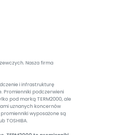
zewczych. Nasza firma
zenie i infrastrukturę
. Promienniki podczerwieni
ylko pod marką TERM2000, ale
arkami uznanych koncernów
ę promienniki wyposażone są
lub TOSHIBA.