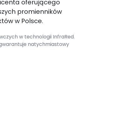
ucenta oferującego
szych promienników
tów w Polsce.
czych w technologii InfraRed.
 gwarantuje natychmiastowy