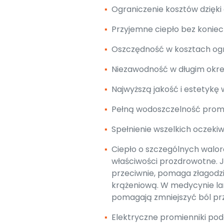
▪
Ograniczenie kosztów dzięki
▪
Przyjemne ciepło bez koniec
▪
Oszczędność w kosztach og
▪
Niezawodność w długim okres
▪
Najwyższą jakość i estetykę
▪
Pełną wodoszczelność promie
▪
Spełnienie wszelkich oczekiw
▪
Ciepło o szczególnych walo
właściwości prozdrowotne. Je
przeciwnie, pomaga złagodzi
krążeniową. W medycynie la
pomagają zmniejszyć ból pr
▪
Elektryczne promienniki pod