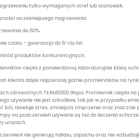
 ogrzewaniu tylko wymaganych stref lub stanowisk.
zności wcześniejszego nagrzewania.
rzewania do 60%.
ie czasu – gwarancja do 6-ciu lat.
 wśród produktów konkurencyjnych.
nników ciepła z potwierdzoną laboratoryjnie klasą ochro
ań klienta dzięki najszerszej gamie promienników na rynk
rach zdrowotnych TERM2000 IRspa. Promiennik ciepła na
go używanie nie jest szkodliwe, tak jak w przypadku emisj
ć ból, niweluje stres, zmniejsza zmęczenie oraz znaczni
mpy na podczerwień używane są też do leczenia schorz
zy urazach.
czerwieni nie generują hałasu, zapachu oraz nie wzbudza