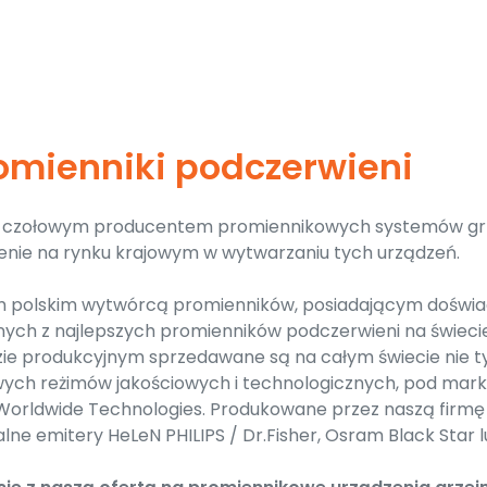
romienniki podczerwieni
st czołowym producentem promiennikowych systemów gr
enie na rynku krajowym w wytwarzaniu tych urządzeń.
 polskim wytwórcą promienników, posiadającym doświadc
nych z najlepszych promienników podczerwieni na świecie
ie produkcyjnym sprzedawane są na całym świecie nie t
urowych reżimów jakościowych i technologicznych, pod m
 Worldwide Technologies. Produkowane przez naszą firm
lne emitery HeLeN PHILIPS / Dr.Fisher, Osram Black Star 