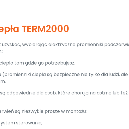
iepła TERM2000
sz uzyskać, wybierając elektryczne promienniki podczerwi
.:
iepło tam gdzie go potrzebujesz.
promienniki ciepła są bezpieczne nie tylko dla ludzi, ale 
em.
są odpowiednie dla osób, które chorują na astmę lub też 
erwień są niezwykle proste w montażu;
 system sterowania;