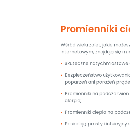
Promienniki c
Wśród wielu zalet, jakie może
internetowym, znajdują się m.in
▪
Skuteczne natychmiastowe c
▪
Bezpieczeństwo użytkowania (
poparzeń ani porażeń prąd
▪
Promienniki na podczerwień 
alergie;
▪
Promienniki ciepła na podcz
▪
Posiadają prosty i intuicyjny