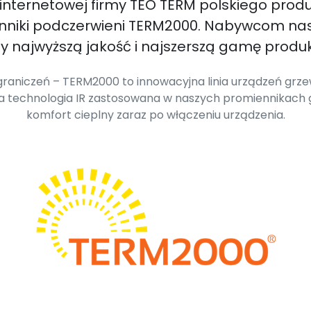
 internetowej firmy TEO TERM polskiego prod
enniki podczerwieni TERM2000. Nabywcom na
 najwyższą jakość i najszerszą gamę produk
raniczeń – TERM2000 to innowacyjna linia urządzeń grzew
wa technologia IR zastosowana w naszych promiennikach
komfort cieplny zaraz po włączeniu urządzenia.