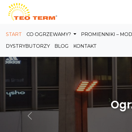
Skip to main content
START
CO OGRZEWAMY?
PROMIENNIKI – MO
DYSTRYBUTORZY
BLOG
KONTAKT
Ogrzewanie
Poprzedni