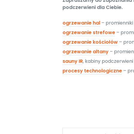
Zapraszamy do zapoznania si
podczerwieni dla Ciebie.
ogrzewanie hal
– promiennik
ogrzewanie strefowe
– promi
ogrzewanie kościołów
– prom
ogrzewanie altany
– promien
sauny IR
, kabiny podczerwien
procesy technologiczne
– pr