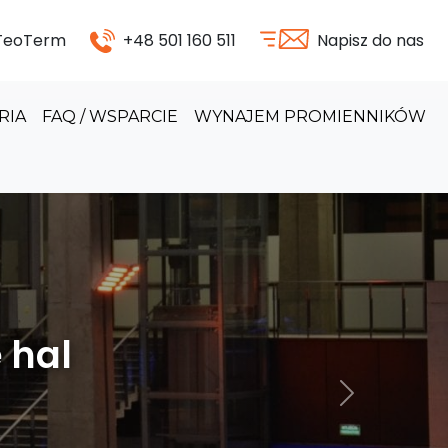
 TeoTerm
+48 501 160 511
Napisz do nas
RIA
FAQ / WSPARCIE
WYNAJEM PROMIENNIKÓW
odukcyjnych
Następny