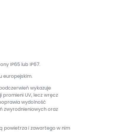
ny IP65 lub IP67.
u europejskim.
 podczerwień wykazuje
i promieni UV, lecz wręcz
e poprawia wydolność
eń zwyrodnieniowych oraz
ją powietrza i zawartego w nim