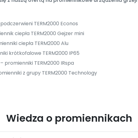
ę z naszą ofertą na promiennikowe urządzenia grzejn
i podczerwieni TERM2000 Econos
ennik ciepła TERM2000 Gejzer mini
ienniki ciepła TERM2000 Alu
niki krótkofalowe TERM2000 IP65
i – promienniki TERM2000 IRspa
omienniki z grupy TERM2000 Technology
Wiedza o promiennikach