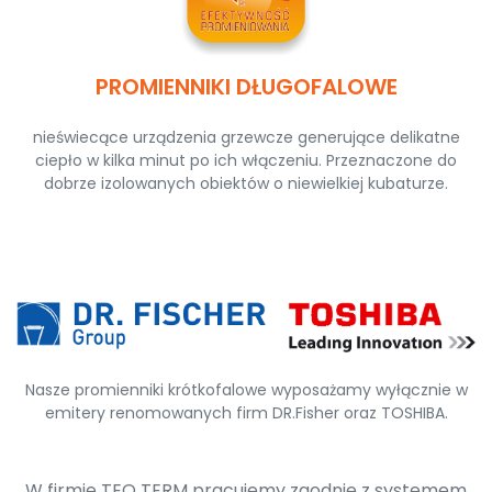
PROMIENNIKI DŁUGOFALOWE
nieświecące urządzenia grzewcze generujące delikatne
ciepło w kilka minut po ich włączeniu. Przeznaczone do
dobrze izolowanych obiektów o niewielkiej kubaturze.
Nasze promienniki krótkofalowe wyposażamy wyłącznie w
emitery renomowanych firm DR.Fisher oraz TOSHIBA.
W firmie TEO TERM pracujemy zgodnie z systemem