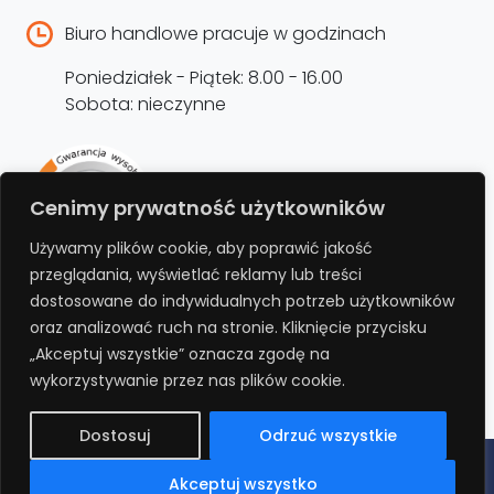
Biuro handlowe pracuje w godzinach
Poniedziałek - Piątek: 8.00 - 16.00
Sobota: nieczynne
Rejestracja produktu –
Cenimy prywatność użytkowników
przedłużenie gwarancji
Używamy plików cookie, aby poprawić jakość
przeglądania, wyświetlać reklamy lub treści
Bezpłatnie przedłuż gwarancję o kolejne 12
dostosowane do indywidualnych potrzeb użytkowników
miesięcy rejestrując produkt na stronie.
oraz analizować ruch na stronie. Kliknięcie przycisku
„Akceptuj wszystkie” oznacza zgodę na
REJESTRUJ
wykorzystywanie przez nas plików cookie.
Dostosuj
Odrzuć wszystkie
Polityka prywatności
Regulamin
Polityka cookies
RODO
Akceptuj wszystko