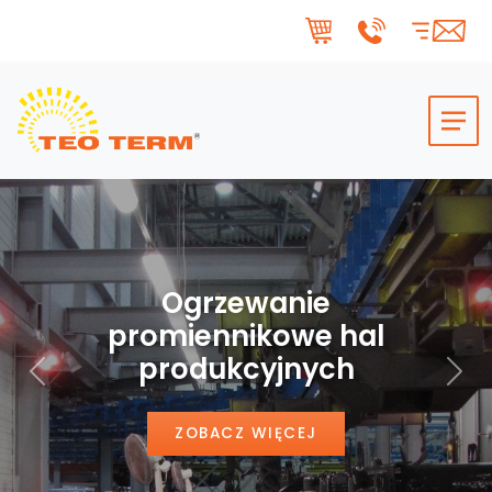
Skip to main content
Ogrzewanie
promiennikowe hal
produkcyjnych
Poprzedni
Nas
ZOBACZ WIĘCEJ