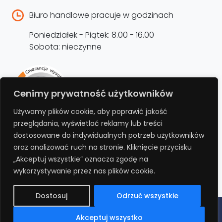
Biuro handlowe pracuje w godzinach
Poniedziałek - Piątek: 8.00 - 16.00
Sobota: nieczynne
Rejestracja produktu –
Cenimy prywatność użytkowników
przedłużenie gwarancji
Używamy plików cookie, aby poprawić jakość
przeglądania, wyświetlać reklamy lub treści
Bezpłatnie przedłuż gwarancję o kolejne 12
dostosowane do indywidualnych potrzeb użytkowników
miesięcy rejestrując produkt na stronie.
oraz analizować ruch na stronie. Kliknięcie przycisku
„Akceptuj wszystkie” oznacza zgodę na
REJESTRUJ
wykorzystywanie przez nas plików cookie.
Dostosuj
Odrzuć wszystkie
Polityka prywatności
Regulamin
Polityka cookies
RODO
Akceptuj wszystko