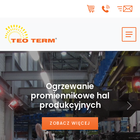
Skip to main content
Ogrzewanie
promiennikowe hal
produkcyjnych
Poprzedni
Nas
ZOBACZ WIĘCEJ