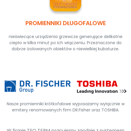
PROMIENNIKI DŁUGOFALOWE
nieświecące urządzenia grzewcze generujące delikatne
ciepło w kilka minut po ich włączeniu. Przeznaczone do
dobrze izolowanych obiektów o niewielkiej kubaturze.
Nasze promienniki krótkofalowe wyposażamy wyłącznie w
emitery renomowanych firm DR.Fisher oraz TOSHIBA.
W firmie TEO TERM pracujemy zgodnie z systemem