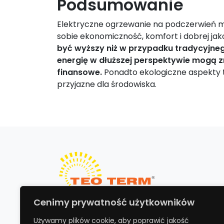
Podsumowanie
Elektryczne ogrzewanie na podczerwień m
sobie ekonomiczność, komfort i dobrej jak
być wyższy niż w przypadku tradycyjne
energię w dłuższej perspektywie mogą
finansowe.
Ponadto ekologiczne aspekty te
przyjazne dla środowiska.
Cenimy prywatność użytkowników
Teo Term Andrzej I Danuta
T
Wrońscy Sp.j.
T
Używamy plików cookie, aby poprawić jakość