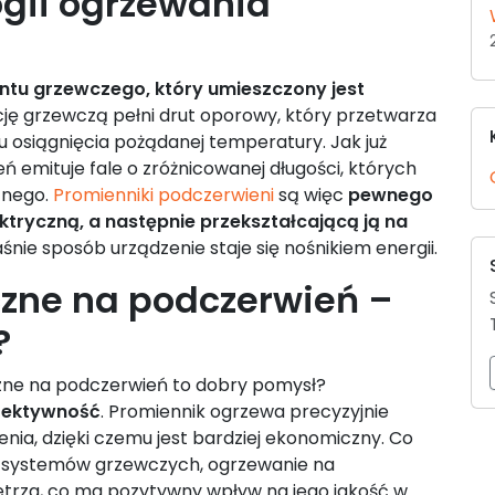
gii ogrzewania
ntu grzewczego, który umieszczony jest
ję grzewczą pełni drut oporowy, który przetwarza
 osiągnięcia pożądanej temperatury. Jak już
 emituje fale o zróżnicowanej długości, których
znego.
Promienniki podczerwieni
są więc
pewnego
ektryczną, a następnie przekształcającą ją na
śnie sposób urządzenie staje się nośnikiem energii.
czne na podczerwień –
?
czne na podczerwień to dobry pomysł?
fektywność
. Promiennik ogrzewa precyzyjnie
nia, dzięki czemu jest bardziej ekonomiczny. Co
ch systemów grzewczych, ogrzewanie na
etrza, co ma pozytywny wpływ na jego jakość w