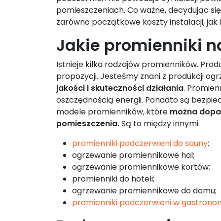
pomieszczeniach. Co ważne, decydując się
zarówno początkowe koszty instalacji, jak 
Jakie promienniki 
Istnieje kilka rodzajów promienników. Pro
propozycji. Jesteśmy znani z produkcji o
jakości i skuteczności działania
. Promien
oszczędnością energii. Ponadto są bezpie
modele promienników, które
można dopas
pomieszczenia.
Są to między innymi:
promienniki podczerwieni do sauny
;
ogrzewanie promiennikowe hal;
ogrzewanie promiennikowe kortów;
promienniki do hoteli;
ogrzewanie promiennikowe do domu;
promienniki podczerwieni w gastronom