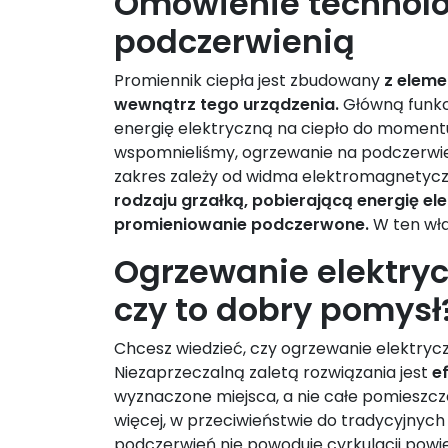
Omówienie technolo
podczerwienią
Promiennik ciepła jest zbudowany
z eleme
wewnątrz tego urządzenia.
Główną funkc
energię elektryczną na ciepło do momentu
wspomnieliśmy, ogrzewanie na podczerwień
zakres zależy od widma elektromagnetyc
rodzaju grzałką, pobierającą energię el
promieniowanie podczerwone.
W ten wła
Ogrzewanie elektry
czy to dobry pomysł
Chcesz wiedzieć, czy ogrzewanie elektry
Niezaprzeczalną zaletą rozwiązania jest
e
wyznaczone miejsca, a nie całe pomieszcze
więcej, w przeciwieństwie do tradycyjny
podczerwień nie powoduje cyrkulacji powi