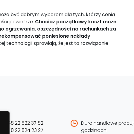
oże być dobrym wyborem dla tych, którzy cenią
ości powietrze.
Chociaż początkowy koszt może
go ogrzewania, oszczędności na rachunkach za
 zrekompensować poniesione nakłady
j technologii sprawiają, że jest to rozwiązanie
el:
+48 22 822 37 82
Biuro handlowe pracuj
el:
+48 22 824 23 27
godzinach