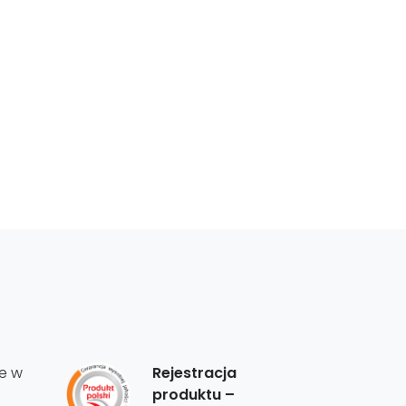
e w
Rejestracja
produktu –