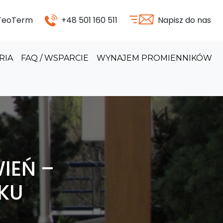
 TeoTerm
+48 501 160 511
Napisz do nas
RIA
FAQ / WSPARCIE
WYNAJEM PROMIENNIKÓW
IEŃ –
KU