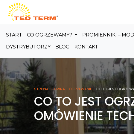
Skip to main content
START
CO OGRZEWAMY?
PROMIENNIKI – MO
DYSTRYBUTORZY
BLOG
KONTAKT
STRONA GŁÓWNA
-
OGRZEWANIE
-
CO TO JEST OGRZEWA
CO TO JEST OGR
OMÓWIENIE TECH