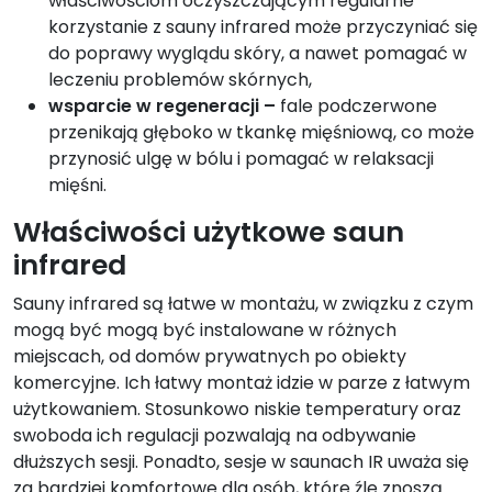
właściwościom oczyszczającym regularne
korzystanie z sauny infrared może przyczyniać się
do poprawy wyglądu skóry, a nawet pomagać w
leczeniu problemów skórnych,
wsparcie w regeneracji –
fale podczerwone
przenikają głęboko w tkankę mięśniową, co może
przynosić ulgę w bólu i pomagać w relaksacji
mięśni.
Właściwości użytkowe saun
infrared
Sauny infrared są łatwe w montażu, w związku z czym
mogą być mogą być instalowane w różnych
miejscach, od domów prywatnych po obiekty
komercyjne. Ich łatwy montaż idzie w parze z łatwym
użytkowaniem. Stosunkowo niskie temperatury oraz
swoboda ich regulacji pozwalają na odbywanie
dłuższych sesji. Ponadto, sesje w saunach IR uważa się
za bardziej komfortowe dla osób, które źle znoszą