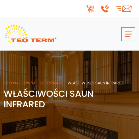
Skip to main content
STRONA GŁÓWNA
-
OGRZEWANIE
-
WŁAŚCIWOŚCI SAUN INFRARED
WŁAŚCIWOŚCI SAUN
INFRARED